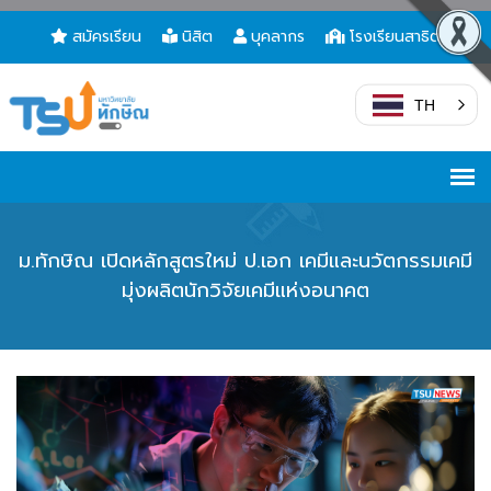
สมัครเรียน
นิสิต
บุคลากร
โรงเรียนสาธิต
TH
ม.ทักษิณ เปิดหลักสูตรใหม่ ป.เอก เคมีและนวัตกรรมเคมี
มุ่งผลิตนักวิจัยเคมีแห่งอนาคต