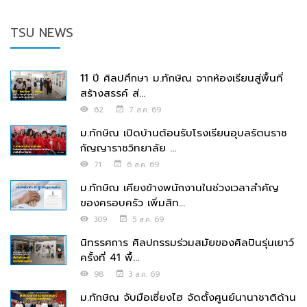
TSU NEWS
11 ปี ศิลปศึกษา ม.ทักษิณ จากห้องเรียนสู่พื้นที่
สร้างสรรค์ ส่...
62
7 ส.ค. 69
ม.ทักษิณ เปิดบ้านต้อนรับโรงเรียนอุบลรัตนราช
กัญญาราชวิทยาลัย ...
71
6 ส.ค. 69
ม.ทักษิณ เคียงข้างพนักงานในช่วงเวลาสำคัญ
ของครอบครัว เพิ่มสิท...
309
5 ส.ค. 69
นิทรรศการ ศิลปกรรมร่วมสมัยของศิลปินรุ่นเยาว์
ครั้งที่ 41 พื้...
98
3 ส.ค. 69
ม.ทักษิณ จับมือเซี่ยงไฮ จัดตั้งศูนย์นานาชาติด้าน