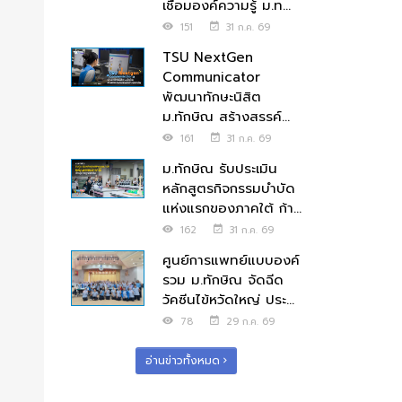
เชื่อมองค์ความรู้ ม.ท...
151
31 ก.ค. 69
TSU NextGen
Communicator
พัฒนาทักษะนิสิต
ม.ทักษิณ สร้างสรรค์...
161
31 ก.ค. 69
ม.ทักษิณ รับประเมิน
หลักสูตรกิจกรรมบำบัด
แห่งแรกของภาคใต้ ก้า...
162
31 ก.ค. 69
ศูนย์การแพทย์แบบองค์
รวม ม.ทักษิณ จัดฉีด
วัคซีนไข้หวัดใหญ่ ประ...
78
29 ก.ค. 69
อ่านข่าวทั้งหมด