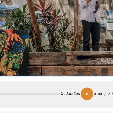
ฟังด้วยเสียง
▶
0:00
/
2: