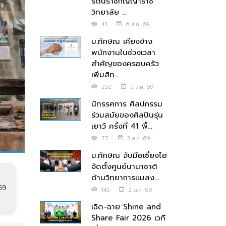
รัตนราชกัญญาราช
วิทยาลัย ...
43
6 ส.ค. 69
ม.ทักษิณ เคียงข้าง
พนักงานในช่วงเวลา
สำคัญของครอบครัว
เพิ่มสิท...
252
5 ส.ค. 69
นิทรรศการ ศิลปกรรม
ร่วมสมัยของศิลปินรุ่น
เยาว์ ครั้งที่ 41 พื้...
77
3 ส.ค. 69
ม.ทักษิณ จับมือเซี่ยงไฮ
จัดตั้งศูนย์นานาชาติ
ด้านวิทยาการแมลง...
59
145
2 ส.ค. 69
เฉิด-ฉาย Shine and
Share Fair 2026 เวที