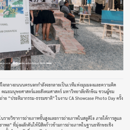
่ศิลป์ใจกลางถนนนครนอกกำลังจะกลายเป็นเวทีแห่งมุมมองและความคิด
ปีที่ 3 คณะมนุษยศาสตร์และสังคมศาสตร์ มหาวิทยาลัยทักษิณ
ชวนผู้ชม
าย “ประติมากรรม-ธรรมชาติ” ในงาน CA Showcase Photo Day ครั้ง
นรู้ในรายวิชาการถ่ายภาพขั้นสูงและการถ่ายภาพในสตูดิโอ ภายใต้การดูแล
าพล” ที่มุ่งผลักดันให้นิสิตก้าวข้ามการถ่ายภาพในฐานะทักษะเชิง