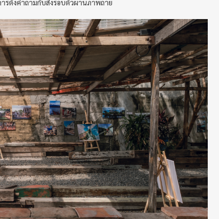
ะการตั้งคำถามกับสิ่งรอบตัวผ่านภาพถ่าย