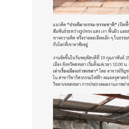
แนวคิด
“ประติมากรรม-ธรรมชาติ”
เปิดพื
สัมพันธ์ระหว่างรูปทรง แสง เงา พื้นผิว แ
ทางความคิด หรือรายละเอียดเล็ก ๆ ในธรรมชา
กับโลกที่เขาอาศัยอยู่
งานจัดขึ้นในวันพฤหัสบดีที่ 19 กุมภาพัน
เมือง จังหวัดสงขลา เริ่มตั้งแต่เวลา 10.0
เล่าเรื่องเมืองเก่าสงขลา”
โดย อาจารย์รัญช
โน สาขาวิชาวิศวกรรมไฟฟ้า คณะครุศาสตร์
วิทยาเขตสงขลา การประกวดผลงานภาพถ่าย แ