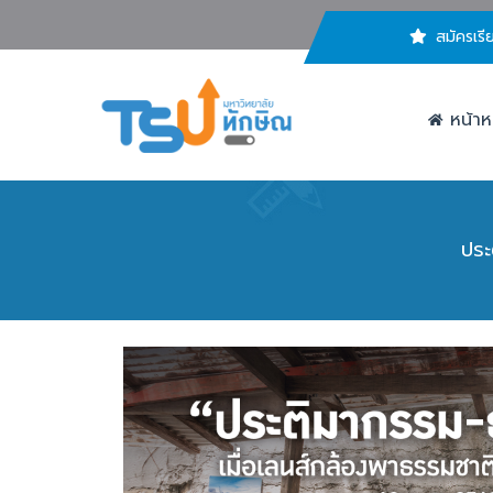
สมัครเรี
หน้าห
ประ