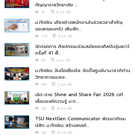
กัญญาราชวิทยาลัย ...
52
6 ส.ค. 69
ม.ทักษิณ เคียงข้างพนักงานในช่วงเวลาสำคัญ
ของครอบครัว เพิ่มสิท...
273
5 ส.ค. 69
นิทรรศการ ศิลปกรรมร่วมสมัยของศิลปินรุ่นเยาว์
ครั้งที่ 41 พื้...
84
3 ส.ค. 69
ม.ทักษิณ จับมือเซี่ยงไฮ จัดตั้งศูนย์นานาชาติด้าน
วิทยาการแมลง...
149
2 ส.ค. 69
เฉิด-ฉาย Shine and Share Fair 2026 เวที
เชื่อมองค์ความรู้ ม.ท...
153
31 ก.ค. 69
TSU NextGen Communicator พัฒนาทักษะ
นิสิต ม.ทักษิณ สร้างสรรค์...
163
31 ก.ค. 69