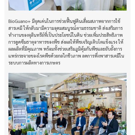
BioGuano+ มีจุดเด่นในการช่วยฟื้นฟูดินเสื่อมสภาพจากการใช้
สารเคมี ให้กลับมามีความอุดมสมบูรณ์ตามธรรมชาติ ส่งเสริมการ
ทำงานของจุลินทรีย์ที่เป็นประโยชน์ในดิน ช่วยเพิ่มประสิทธิภาพ
การดูดซึมธาตุอาหารของพืช ส่งผลให้พืชเจริญเติบโตแข็งแรง ให้
ผลผลิตที่มีคุณภาพ พร้อมทั้งช่วยเสริมภูมิคุ้มกันพืชและยับยั้งการ
แพร่กระจายของโรคพืชด้วยกลไกชีวภาพ ลดการพึ่งพาสารเคมีใน
ระบบการผลิตทางการเกษตร