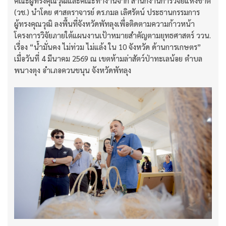
คณะผู้ทรงคุณวุฒิและคณะทำงานจาก สำนักงานการวิจัยแห่งชาติ
(วช.) นำโดย ศาสตราจารย์ ดร.กมล เลิศรัตน์ ประธานกรรมการ
ผู้ทรงคุณวุฒิ ลงพื้นที่จังหวัดพัทลุงเพื่อติดตามความก้าวหน้า
โครงการวิจัยภายใต้แผนงานเป้าหมายสำคัญตามยุทธศาสตร์ ววน.
เรื่อง “น้ำมั่นคง ไม่ท่วม ไม่แล้ง ใน 10 จังหวัด ด้านการเกษตร”
เมื่อวันที่ 4 มีนาคม 2569 ณ เขตห้ามล่าสัตว์ป่าทะเลน้อย ตำบล
พนางตุง อำเภอควนขนุน จังหวัดพัทลุง