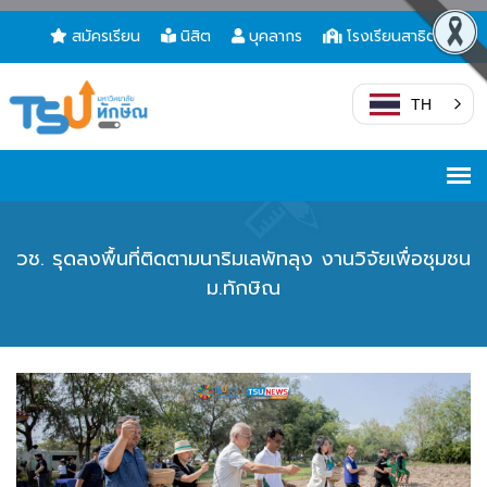
สมัครเรียน
นิสิต
บุคลากร
โรงเรียนสาธิต
TH
วช. รุดลงพื้นที่ติดตามนาริมเลพัทลุง งานวิจัยเพื่อชุมชน
ม.ทักษิณ