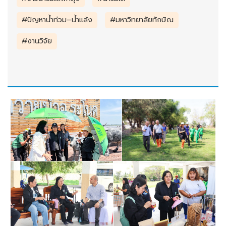
#ปัญหาน้ำท่วม–น้ำแล้ง
#มหาวิทยาลัยทักษิณ
#งานวิจัย