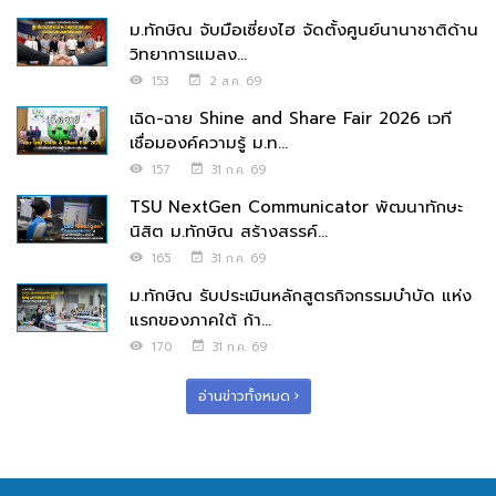
ม.ทักษิณ จับมือเซี่ยงไฮ จัดตั้งศูนย์นานาชาติด้าน
วิทยาการแมลง...
153
2 ส.ค. 69
เฉิด-ฉาย Shine and Share Fair 2026 เวที
เชื่อมองค์ความรู้ ม.ท...
157
31 ก.ค. 69
TSU NextGen Communicator พัฒนาทักษะ
นิสิต ม.ทักษิณ สร้างสรรค์...
165
31 ก.ค. 69
ม.ทักษิณ รับประเมินหลักสูตรกิจกรรมบำบัด แห่ง
แรกของภาคใต้ ก้า...
170
31 ก.ค. 69
อ่านข่าวทั้งหมด