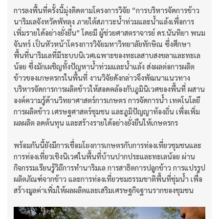
การลงพื้นที่ครั้งนี้มุ่งติดตามโครงการวิจัย “การบริหารจัดการข้าว
นาริมเลจังหวัดพัทลุง ภายใต้สภาวะน้ำท่วมและน้ำแล้งเพื่อการ
เพิ่มรายได้อย่างยั่งยืน” โดยมี ผู้ช่วยศาสตราจารย์ ดร.นันทิยา พนม
จันทร์ เป็นหัวหน้าโครงการวิจัยมหาวิทยาลัยทักษิณ ซึ่งศึกษา
พื้นที่นาริมเลที่มีระบบนิเวศเฉพาะของทะเลสาบสงขลาและทะเล
น้อย ซึ่งมักเผชิญทั้งปัญหาน้ำท่วมและน้ำแล้ง ส่งผลต่อการผลิต
ข้าวของเกษตรกรในพื้นที่ งานวิจัยดังกล่าวจึงพัฒนาแนวทาง
บริหารจัดการการผลิตข้าวให้สอดคล้องกับภูมินิเวศของพื้นที่ ผสาน
องค์ความรู้ด้านวิทยาศาสตร์การเกษตร การจัดการน้ำ เทคโนโลยี
การผลิตข้าว เศรษฐศาสตร์ชุมชน และภูมิปัญญาท้องถิ่น เพื่อเพิ่ม
ผลผลิต ลดต้นทุน และสร้างรายได้อย่างยั่งยืนให้เกษตรกร
พร้อมกันนี้ยังมีการเชื่อมโยงการเกษตรกับการท่องเที่ยวชุมชนและ
การท่องเที่ยวเชิงนิเวศในพื้นที่บ้านปากประและทะเลน้อย ผ่าน
กิจกรรมเรียนรู้วิถีการทำนาริมเล การสาธิตการปลูกข้าว การแปรรูป
ผลิตภัณฑ์จากข้าว และการท่องเที่ยวชมธรรมชาติพื้นที่ชุ่มน้ำ เพื่อ
สร้างมูลค่าเพิ่มให้ผลผลิตและเสริมเศรษฐกิจฐานรากของชุมชน