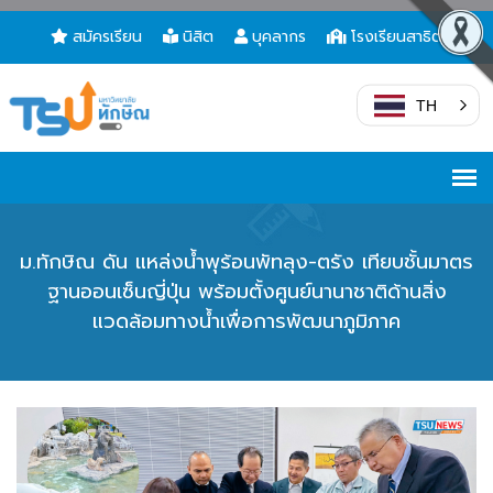
สมัครเรียน
นิสิต
บุคลากร
โรงเรียนสาธิต
TH
ม.ทักษิณ ดัน แหล่งน้ำพุร้อนพัทลุง-ตรัง เทียบชั้นมาตร
ฐานออนเซ็นญี่ปุ่น พร้อมตั้งศูนย์นานาชาติด้านสิ่ง
แวดล้อมทางน้ำเพื่อการพัฒนาภูมิภาค