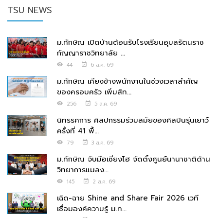
TSU NEWS
ม.ทักษิณ เปิดบ้านต้อนรับโรงเรียนอุบลรัตนราช
กัญญาราชวิทยาลัย ...
44
6 ส.ค. 69
ม.ทักษิณ เคียงข้างพนักงานในช่วงเวลาสำคัญ
ของครอบครัว เพิ่มสิท...
256
5 ส.ค. 69
นิทรรศการ ศิลปกรรมร่วมสมัยของศิลปินรุ่นเยาว์
ครั้งที่ 41 พื้...
79
3 ส.ค. 69
ม.ทักษิณ จับมือเซี่ยงไฮ จัดตั้งศูนย์นานาชาติด้าน
วิทยาการแมลง...
145
2 ส.ค. 69
เฉิด-ฉาย Shine and Share Fair 2026 เวที
เชื่อมองค์ความรู้ ม.ท...