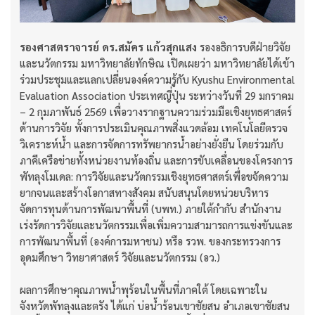
รองศาสตราจารย์ ดร.สมัคร แก้วสุกแสง
รองอธิการบดีฝ่ายวิจัย
และนวัตกรรม มหาวิทยาลัยทักษิณ เปิดเผยว่า มหาวิทยาลัยได้เข้า
ร่วมประชุมและแลกเปลี่ยนองค์ความรู้กับ Kyushu Environmental
Evaluation Association ประเทศญี่ปุ่น ระหว่างวันที่ 29 มกราคม
– 2 กุมภาพันธ์ 2569 เพื่อวางรากฐานความร่วมมือเชิงยุทธศาสตร์
ด้านการวิจัย ทั้งการประเมินคุณภาพสิ่งแวดล้อม เทคโนโลยีตรวจ
วิเคราะห์น้ำ และการจัดการทรัพยากรน้ำอย่างยั่งยืน โดยร่วมกับ
ภาคีเครือข่ายทั้งหน่วยงานท้องถิ่น และการขับเคลื่อนของโครงการ
พัทลุงโมเดล: การวิจัยและนวัตกรรมเชิงยุทธศาสตร์เพื่อขจัดความ
ยากจนและสร้างโอกาสทางสังคม สนับสนุนโดยหน่วยบริหาร
จัดการทุนด้านการพัฒนาพื้นที่ (บพท.) ภายใต้กำกับ สำนักงาน
เร่งรัดการวิจัยและนวัตกรรมเพื่อเพิ่มความสามารถการแข่งขันและ
การพัฒนาพื้นที่ (องค์การมหาชน) หรือ รวพ. ของกระทรวงการ
อุดมศึกษา วิทยาศาสตร์ วิจัยและนวัตกรรม (อว.)
ผลการศึกษาคุณภาพน้ำพุร้อนในพื้นที่ภาคใต้ โดยเฉพาะใน
จังหวัดพัทลุงและตรัง ได้แก่ บ่อน้ำร้อนเขาชัยสน อำเภอเขาชัยสน