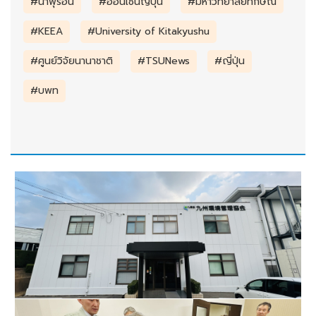
#น้ำพุร้อน
#ออนเซ็นญี่ปุ่น
#มหาวิทยาลัยทักษิณ
#KEEA
#University of Kitakyushu
#ศูนย์วิจัยนานาชาติ
#TSUNews
#ญี่ปุ่น
#บพท