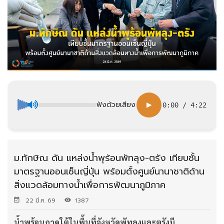
ฟังด้วยเสียง
▶
0:00
/
4:22
ม.ทักษิณ ดัน แหล่งน้ำพุร้อนพัทลุง-ตรัง เทียบชั้น
มาตรฐานออนเซ็นญี่ปุ่น พร้อมตั้งศูนย์นานาชาติด้าน
สิ่งแวดล้อมทางน้ำเพื่อการพัฒนาภูมิภาค
22 มี.ค. 69
1387
น้ำพุร้อนภาคใต้ในพื้นที่จังหวัดพัทลุงและตรังมี