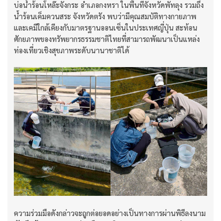
บ่อน้ำร้อนโหล๊ะจังกระ อำเภอกงหรา ในพื้นที่จังหวัดพัทลุง รวมถึง
น้ำร้อนเค็มควนสระ จังหวัดตรัง พบว่ามีคุณสมบัติทางกายภาพ
และเคมีใกล้เคียงกับมาตรฐานออนเซ็นในประเทศญี่ปุ่น สะท้อน
ศักยภาพของทรัพยากรธรรมชาติไทยที่สามารถพัฒนาเป็นแหล่ง
ท่องเที่ยวเชิงสุขภาพระดับนานาชาติได้
ความร่วมมือดังกล่าวจะถูกต่อยอดอย่างเป็นทางการผ่านพิธีลงนาม