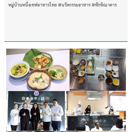
หมู่บ้านหนึ่งเชฟอาหารไทย #นวัตกรรมอาหาร #ทักษิณาคาร