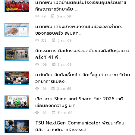
ม.ทักษิณ เปิดบ้านต้อนรับโรงเรียนอุบลรัตนราช
กัญญาราชวิทยาลัย ...
79
6 ส.ค. 69
ม.ทักษิณ เคียงข้างพนักงานในช่วงเวลาสำคัญ
ของครอบครัว เพิ่มสิท...
332
5 ส.ค. 69
นิทรรศการ ศิลปกรรมร่วมสมัยของศิลปินรุ่นเยาว์
ครั้งที่ 41 พื้...
108
3 ส.ค. 69
ม.ทักษิณ จับมือเซี่ยงไฮ จัดตั้งศูนย์นานาชาติด้าน
วิทยาการแมลง...
161
2 ส.ค. 69
เฉิด-ฉาย Shine and Share Fair 2026 เวที
เชื่อมองค์ความรู้ ม.ท...
165
31 ก.ค. 69
TSU NextGen Communicator พัฒนาทักษะ
นิสิต ม.ทักษิณ สร้างสรรค์...