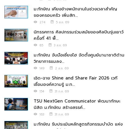
ม.ทักษิณ เคียงข้างพนักงานในช่วงเวลาสำคัญ
ของครอบครัว เพิ่มสิท...
274
5 ส.ค. 69
นิทรรศการ ศิลปกรรมร่วมสมัยของศิลปินรุ่นเยาว์
ครั้งที่ 41 พื้...
85
3 ส.ค. 69
ม.ทักษิณ จับมือเซี่ยงไฮ จัดตั้งศูนย์นานาชาติด้าน
วิทยาการแมลง...
149
2 ส.ค. 69
เฉิด-ฉาย Shine and Share Fair 2026 เวที
เชื่อมองค์ความรู้ ม.ท...
154
31 ก.ค. 69
TSU NextGen Communicator พัฒนาทักษะ
นิสิต ม.ทักษิณ สร้างสรรค์...
163
31 ก.ค. 69
ม.ทักษิณ รับประเมินหลักสูตรกิจกรรมบำบัด แห่ง