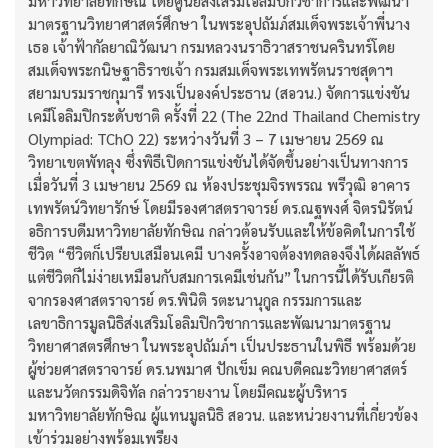
มหาวิทยาลัยทักษิณ โดยศูนย์ส่งเสริมโอลิมปิกวิชาการและพัฒนา
มาตรฐานวิทยาศาสตร์ศึกษา ในพระอุปถัมภ์สมเด็จพระเจ้าพี่นาง
เธอ เจ้าฟ้ากัลยาณิวัฒนา กรมหลวงนราธิวาสราชนครินทร์โดย
สมเด็จพระกนิษฐาธิราชเจ้า กรมสมเด็จพระเทพรัตนราชสุดาฯ
สยามบรมราชกุมารี ทรงเป็นองค์ประธาน (สอวน.) จัดการแข่งขัน
เคมีโอลิมปิกระดับชาติ ครั้งที่ 22 (The 22nd Thailand Chemistry
Olympiad: TChO 22) ระหว่างวันที่ 3 – 7 เมษายน 2569 ณ
วิทยาเขตพัทลุง ซึ่งพิธีเปิดการแข่งขันได้จัดขึ้นอย่างเป็นทางการ
เมื่อวันที่ 3 เมษายน 2569 ณ ห้องประชุมจิรพรรณ พรีวุฒิ อาคาร
เทพรัตน์วิทยารักษ์ โดยมีรองศาสตราจารย์ ดร.ณฐพงศ์ จิตรนิรัตน์
อธิการบดีมหาวิทยาลัยทักษิณ กล่าวต้อนรับและให้ข้อคิดในการใช้
ชีวิต “ชีวิตก็เปรียบเสมือนเคมี บางครั้งอาจต้องทดลองจึงได้ผลลัพธ์
แต่ชีวิตก็ไม่ง่ายเหมือนกับสมการเคมีเช่นกัน” ในการนี้ได้รับเกียรติ
จากรองศาสตราจารย์ ดร.พินิติ รตะนานุกูล กรรมการและ
เลขาธิการมูลนิธิส่งเสริมโอลิมปิกวิชาการและพัฒนามาตรฐาน
วิทยาศาสตรศึกษา ในพระอุปถัมภ์ฯ เป็นประธานในพิธี พร้อมด้วย
ผู้ช่วยศาสตราจารย์ ดร.นพมาศ ปักเข็ม คณบดีคณะวิทยาศาสตร์
และนวัตกรรมดิจิทัล กล่าวรายงาน โดยมีคณะผู้บริหาร
มหาวิทยาลัยทักษิณ ผู้แทนมูลนิธิ สอวน. และหน่วยงานที่เกี่ยวข้อง
เข้าร่วมอย่างพร้อมเพรียง