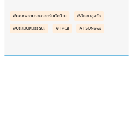
#คณะพยาบาลศาสตร์มทักษิณ
#สังคมสูงวัย
#ประเมินสมรรถนะ
#TPQI
#TSUNews