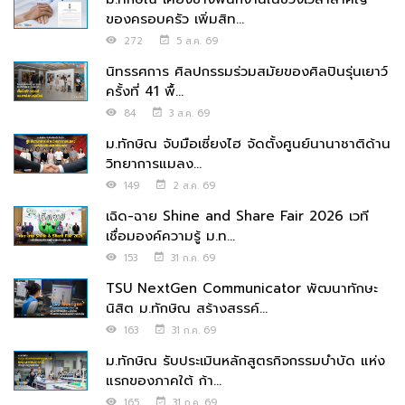
ของครอบครัว เพิ่มสิท...
272
5 ส.ค. 69
นิทรรศการ ศิลปกรรมร่วมสมัยของศิลปินรุ่นเยาว์
ครั้งที่ 41 พื้...
84
3 ส.ค. 69
ม.ทักษิณ จับมือเซี่ยงไฮ จัดตั้งศูนย์นานาชาติด้าน
วิทยาการแมลง...
149
2 ส.ค. 69
เฉิด-ฉาย Shine and Share Fair 2026 เวที
เชื่อมองค์ความรู้ ม.ท...
153
31 ก.ค. 69
TSU NextGen Communicator พัฒนาทักษะ
นิสิต ม.ทักษิณ สร้างสรรค์...
163
31 ก.ค. 69
ม.ทักษิณ รับประเมินหลักสูตรกิจกรรมบำบัด แห่ง
แรกของภาคใต้ ก้า...
165
31 ก.ค. 69