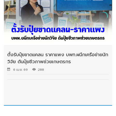
ตั้งรับปุ๋ยขาดแคลน ราคาแพง บพท.ผนึกเครือข่ายนัก
วิจัย ดันปุ๋ยชีวภาพช่วยเกษตรกร
6 เม.ย. 69
288