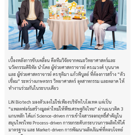
เบื้องหลังการขับเคลื่อน คือทีมวิจัยจากคณะวิทยาศาสตร์และ
นวัตกรรมดิจิทัล นำโดย ผู้ช่วยศาสตราจารย์ ดร.ณวงศ์ บุนนาค
และ ผู้ช่วยศาสตราจารย์ ดร.ชุติมา แก้วพิบูลย์ ที่ต้องการสร้าง “ตัว
เชื่อม” ระหว่างเกษตรกร วิทยาศาสตร์ อุตสาหกรรม และตลาด ให้
ทำงานร่วมกันในระบบเดียว
LiN Biotech มองตัวเองไม่ใช่เพียงบริษัทไบโอเทค แต่เป็น
“แพลตฟอร์มสร้างมูลค่าใหม่ให้พืชเศรษฐกิจไทย” ผ่านแนวคิด 3
แกนหลัก ได้แก่ Science-driven การเข้าใจสารออกฤทธิ์สำคัญใน
สมุนไพรไทย Process-driven การยกระดับกระบวนการผลิตให้ได้
มาตรฐาน และ Market-driven การพัฒนาผลิตภัณฑ์ที่ตอบโจทย์