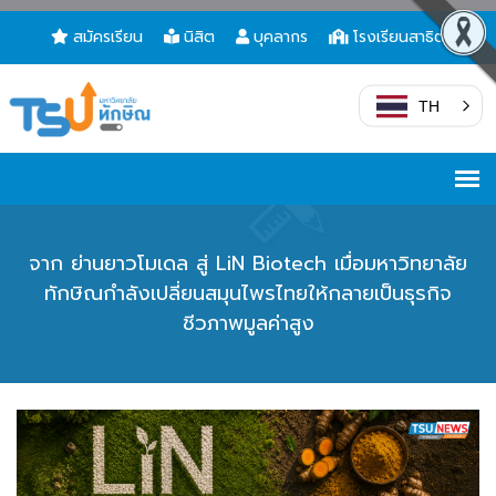
สมัครเรียน
นิสิต
บุคลากร
โรงเรียนสาธิต
TH
จาก ย่านยาวโมเดล สู่ LiN Biotech เมื่อมหาวิทยาลัย
ทักษิณกำลังเปลี่ยนสมุนไพรไทยให้กลายเป็นธุรกิจ
ชีวภาพมูลค่าสูง