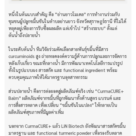
หนึ่งในต้นแบบสำคัญ คือ “ย่านยาวโมเดล” การทำงานร่วมกับ
ชุมชนผู้ปลูกขมิ้นชันในตำบลย่านยาว จังหวัดสุราษฎร์ธานี ที่ไม่ได้
หยุดอยู่เพียงการรับซื้อผลผลิต แต่เข้าไป “สร้างระบบ” ตั้งแต่
ต้นน้ำถึงปลายน้ำ
ในระดับต้นน้ำ ทีมวิจัยร่วมคัดเลือกสายพันธุ์ขมิ้นที่มีสาร
curcuminoids สูง ถ่ายทอดองค์ความรู้ด้านการปลูกและการจัดการ
หลังเก็บเกี่ยว ขณะที่กลางน้ำ มีการพัฒนาเทคโนโลยีการแปรรูป
ทั้งในรูปแบบผง สารสกัด และ functional ingredient พร้อม
ควบคุมคุณภาพให้ได้มาตรฐานอุตสาหกรรม
ส่วนปลายน้ำ คือการต่อยอดสู่ผลิตภัณฑ์จริง เช่น “CurmaCURE+
Balm” ผลิตภัณฑ์จากขมิ้นที่ถูกพัฒนาทั้งด้านสูตร แบรนด์ และ
การสื่อสารตลาด เพื่อเปลี่ยน “ขมิ้นชันในแปลง” ให้กลายเป็น
ผลิตภัณฑ์สุขภาพที่มีมูลค่าเพิ่ม
นอกจาก CurmaCURE+ แล้ว LiN Biotech ยังพัฒนาสารสกัดขมิ้น
มาตรฐาน และ functional turmeric powder เพื่อรองรับตลาด