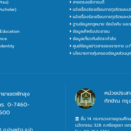
tsu)
สายตรงอธิการบดี
scholar)
แจ้งเรื่องร้องเรียนการทุจริตและป
C
แจ้งเรื่องร้องเรียนการทุจริตและป
ฐานข้อมูลกฎหมาย ข้อบังคับ และร
Education
ข้อมูลสำหรับประชาชน
nce
ข้อมูลเกี่ยวกับอัตรากำลัง
dentity
ศูนย์ข้อมูลข่าวสารของราชการ ม.
นโยบายการคุ้มครองข้อมูลส่วนบุ
หน่วยประสา
ิทยาเขตพัทลุง
ทักษิณ กร
ทร. 0-7460-
600
ชั้น 14 กระทรวงการอุดมศึกษ
นวัตกรรม 328 ถ.ศรีอยุธยา เข
 ต.บ้านพร้าว อ.ป่า