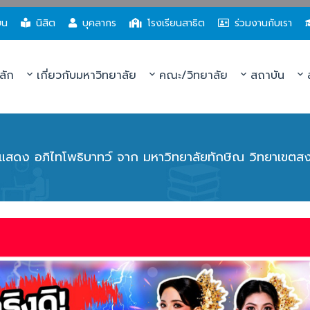
ยน
นิสิต
บุคลากร
โรงเรียนสาธิต
ร่วมงานกับเรา
ลัก
เกี่ยวกับมหาวิทยาลัย
คณะ/วิทยาลัย
สถาบัน
ส
แสดง อภิไทโพธิบาทว์ จาก มหาวิทยาลัยทักษิณ วิทยาเขตส