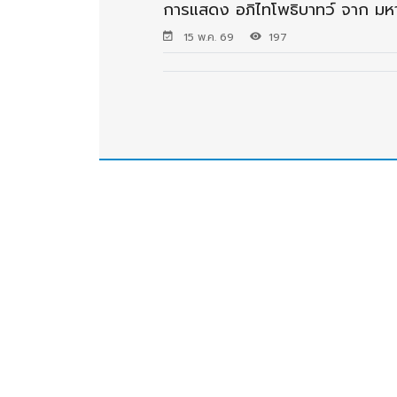
การแสดง อภิไทโพธิบาทว์ จาก มห
15 พ.ค. 69
197