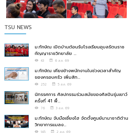
TSU NEWS
ม.ทักษิณ เปิดบ้านต้อนรับโรงเรียนอุบลรัตนราช
กัญญาราชวิทยาลัย ...
43
6 ส.ค. 69
ม.ทักษิณ เคียงข้างพนักงานในช่วงเวลาสำคัญ
ของครอบครัว เพิ่มสิท...
252
5 ส.ค. 69
นิทรรศการ ศิลปกรรมร่วมสมัยของศิลปินรุ่นเยาว์
ครั้งที่ 41 พื้...
76
3 ส.ค. 69
ม.ทักษิณ จับมือเซี่ยงไฮ จัดตั้งศูนย์นานาชาติด้าน
วิทยาการแมลง...
145
2 ส.ค. 69