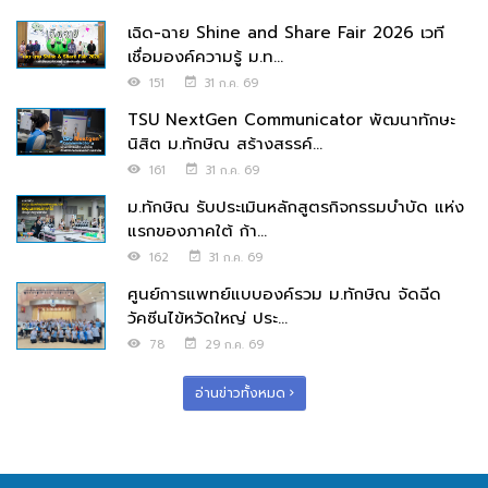
เฉิด-ฉาย Shine and Share Fair 2026 เวที
เชื่อมองค์ความรู้ ม.ท...
151
31 ก.ค. 69
TSU NextGen Communicator พัฒนาทักษะ
นิสิต ม.ทักษิณ สร้างสรรค์...
161
31 ก.ค. 69
ม.ทักษิณ รับประเมินหลักสูตรกิจกรรมบำบัด แห่ง
แรกของภาคใต้ ก้า...
162
31 ก.ค. 69
ศูนย์การแพทย์แบบองค์รวม ม.ทักษิณ จัดฉีด
วัคซีนไข้หวัดใหญ่ ประ...
78
29 ก.ค. 69
อ่านข่าวทั้งหมด