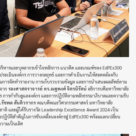
ให้ผู้บริหารและบุคลากรเข้าใจหลักการ แนวคิด และเกณฑ์ของ EdPEx300
ารประเมินองค์กร การวางกลยุทธ์ และการดำเนินงานให้สอดคล้องกับ
านการจัดทำรายงาน การเก็บรวบรวมข้อมูล และการนำเสนอผลลัพธ์ตาม
ิจาก
รองศาสตราจารย์ ดร.ณฐพงศ์ จิตรนิรัตน์
อธิการบดีมหาวิทยาลัย
 การกำกับดูแลองค์กร และการปฏิบัติตามหลักธรรมาภิบาลและความรับ
.รัชพล สันติวรากร
คณบดีคณะวิศวกรรมศาสตร์ มหาวิทยาลัย
าติ และผู้ได้รับรางวัล Leadership Excellence Award 2024 เป็น
ฏิบัติสำคัญในการขับเคลื่อนองค์กรสู่ EdPEx300 พร้อมแลกเปลี่ยน
ความเป็นเลิศ