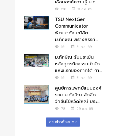
เชื่อมองค์ความรู้ ม.ท...
150
31 ก.ค. 69
TSU NextGen
Communicator
พัฒนาทักษะนิสิต
ม.ทักษิณ สร้างสรรค์...
161
31 ก.ค. 69
ม.ทักษิณ รับประเมิน
หลักสูตรกิจกรรมบำบัด
แห่งแรกของภาคใต้ ก้า...
161
31 ก.ค. 69
ศูนย์การแพทย์แบบองค์
รวม ม.ทักษิณ จัดฉีด
วัคซีนไข้หวัดใหญ่ ประ...
78
29 ก.ค. 69
อ่านข่าวทั้งหมด