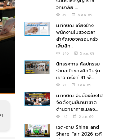
รัตนราชกัญญาราช
วิทยาลัย ...
39
6 ส.ค. 69
ม.ทักษิณ เคียงข้าง
พนักงานในช่วงเวลา
สำคัญของครอบครัว
เพิ่มสิท...
246
5 ส.ค. 69
นิทรรศการ ศิลปกรรม
ร่วมสมัยของศิลปินรุ่น
เยาว์ ครั้งที่ 41 พื้...
71
3 ส.ค. 69
ม.ทักษิณ จับมือเซี่ยงไฮ
จัดตั้งศูนย์นานาชาติ
ด้านวิทยาการแมลง...
21
145
2 ส.ค. 69
เฉิด-ฉาย Shine and
Share Fair 2026 เวที