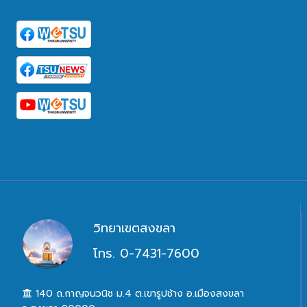
วิทยาเขตสงขลา
โทร. 0-7431-7600
140 ถ.กาญจนวนิช ม.4 ต.เขารูปช้าง อ.เมืองสงขลา