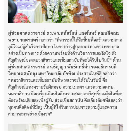
ผู้ช่วยศาสตราจารย์ ดร.พว.หทัยรัตน์ แสงจันทร์ คณบดีคณะ
พยาบาลศาสตร์
กล่าวว่า “กิจกรรมนี้ได้จัดขึ้นเพื่อสร้างความภาค
ภูมิใจแก่ผู้สำเร็จการศึกษา ในการก้าวสู่บุคลากรทางการพยาบาล
อย่างเป็นทางการ ด้วยความพร้อมทั้งด้านวิชาการและจิตใจ ดั่ง
สัญลักษณ์ของหมวกสีขาวและเข็มสถาบันที่จะได้รับในวันนี้” ด้าน
ผู้ช่วยศาสตราจารย์ ดร.ธัญญา พันธ์ฤทธิ์ดำ รองอธิการบดี
วิทยาเขตพัทลุง มหาวิทยาลัยทักษิณ
ประธานในพิธี กล่าวว่า
“หมวกสีขาวและเข็มสถาบันที่พวกเราจะได้รับในวันนี้ คือ
สัญลักษณ์แห่งความรับผิดชอบ ความเมตตา และความอดทน
หมวกสีขาว
คือเครื่องเตือนใจถึงความสะอาดบริสุทธิ์ของจิตใจที่จะ
ต้องพร้อมเสียสละเพื่อผู้อื่น ส่วน
เข็มสถาบัน
คือเกียรติยศที่แสดงว่า
ทุกคนคือศิษย์ที่มีครู เป็นผู้ที่ได้รับการบ่มเพาะความรู้และความ
สามารถมาอย่างเข้มงวด”