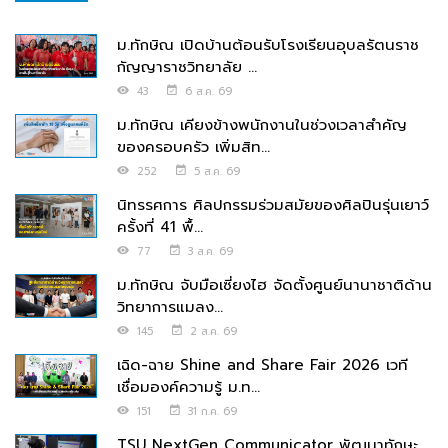
ม.ทักษิณ เปิดบ้านต้อนรับโรงเรียนอุบลรัตนราช
กัญญาราชวิทยาลัย ...
43
6 ส.ค. 69
ม.ทักษิณ เคียงข้างพนักงานในช่วงเวลาสำคัญ
ของครอบครัว เพิ่มสิท...
252
5 ส.ค. 69
นิทรรศการ ศิลปกรรมร่วมสมัยของศิลปินรุ่นเยาว์
ครั้งที่ 41 พื้...
77
3 ส.ค. 69
ม.ทักษิณ จับมือเซี่ยงไฮ จัดตั้งศูนย์นานาชาติด้าน
วิทยาการแมลง...
145
2 ส.ค. 69
เฉิด-ฉาย Shine and Share Fair 2026 เวที
เชื่อมองค์ความรู้ ม.ท...
151
31 ก.ค. 69
TSU NextGen Communicator พัฒนาทักษะ