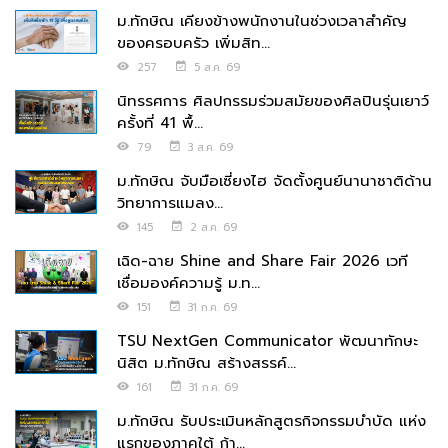
ม.ทักษิณ เคียงข้างพนักงานในช่วงเวลาสำคัญ
ของครอบครัว เพิ่มสิท...
257
5 ส.ค. 69
นิทรรศการ ศิลปกรรมร่วมสมัยของศิลปินรุ่นเยาว์
ครั้งที่ 41 พื้...
79
3 ส.ค. 69
ม.ทักษิณ จับมือเซี่ยงไฮ จัดตั้งศูนย์นานาชาติด้าน
วิทยาการแมลง...
145
2 ส.ค. 69
เฉิด-ฉาย Shine and Share Fair 2026 เวที
เชื่อมองค์ความรู้ ม.ท...
151
31 ก.ค. 69
TSU NextGen Communicator พัฒนาทักษะ
นิสิต ม.ทักษิณ สร้างสรรค์...
161
31 ก.ค. 69
ม.ทักษิณ รับประเมินหลักสูตรกิจกรรมบำบัด แห่ง
แรกของภาคใต้ ก้า...