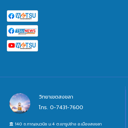
วิทยาเขตสงขลา
โทร. 0-7431-7600
140 ถ.กาญจนวนิช ม.4 ต.เขารูปช้าง อ.เมืองสงขลา