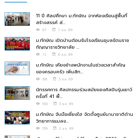
11 ปี ศิลปศึกษา ม.ทักษิณ จากห้องเรียนสู่พื้นที่
สร้างสรรค์ ส่...
67
7 ส.ค. 69
ม.ทักษิณ เปิดบ้านต้อนรับโรงเรียนอุบลรัตนราช
กัญญาราชวิทยาลัย ...
72
6 ส.ค. 69
ม.ทักษิณ เคียงข้างพนักงานในช่วงเวลาสำคัญ
ของครอบครัว เพิ่มสิท...
318
5 ส.ค. 69
นิทรรศการ ศิลปกรรมร่วมสมัยของศิลปินรุ่นเยาว์
ครั้งที่ 41 พื้...
100
3 ส.ค. 69
ม.ทักษิณ จับมือเซี่ยงไฮ จัดตั้งศูนย์นานาชาติด้าน
วิทยาการแมลง...
159
2 ส.ค. 69