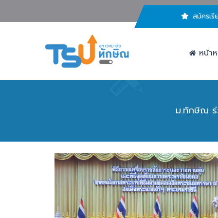
สมัครเรี
หน้าห
ม.ทักษิณ 