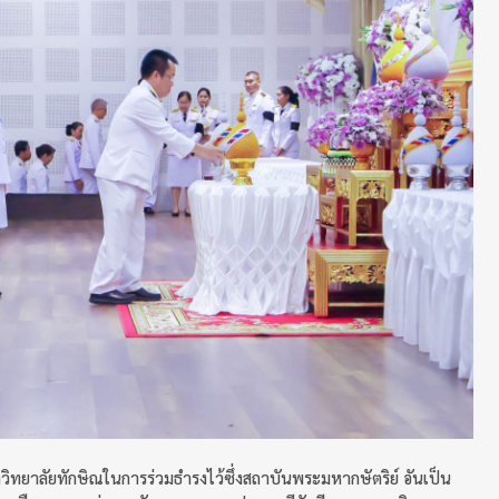
าวิทยาลัยทักษิณในการร่วมธำรงไว้ซึ่งสถาบันพระมหากษัตริย์ อันเป็น