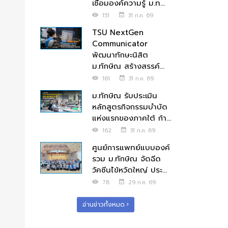
เชื่อมองค์ความรู้ ม.ท...
151
31 ก.ค. 69
TSU NextGen
Communicator
พัฒนาทักษะนิสิต
ม.ทักษิณ สร้างสรรค์...
161
31 ก.ค. 69
ม.ทักษิณ รับประเมิน
หลักสูตรกิจกรรมบำบัด
แห่งแรกของภาคใต้ ก้า...
162
31 ก.ค. 69
ศูนย์การแพทย์แบบองค์
รวม ม.ทักษิณ จัดฉีด
วัคซีนไข้หวัดใหญ่ ประ...
78
29 ก.ค. 69
อ่านข่าวทั้งหมด