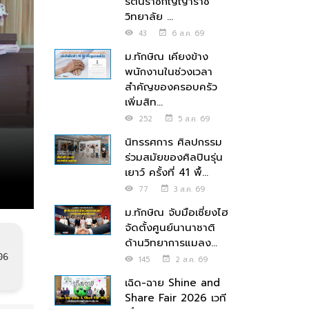
รัตนราชกัญญาราช
วิทยาลัย ...
43
6 ส.ค. 69
ม.ทักษิณ เคียงข้าง
พนักงานในช่วงเวลา
สำคัญของครอบครัว
เพิ่มสิท...
252
5 ส.ค. 69
นิทรรศการ ศิลปกรรม
ร่วมสมัยของศิลปินรุ่น
เยาว์ ครั้งที่ 41 พื้...
77
3 ส.ค. 69
ม.ทักษิณ จับมือเซี่ยงไฮ
จัดตั้งศูนย์นานาชาติ
ด้านวิทยาการแมลง...
06
145
2 ส.ค. 69
เฉิด-ฉาย Shine and
Share Fair 2026 เวที