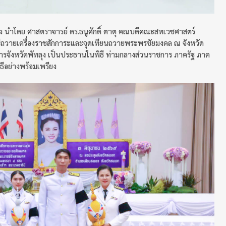
ุง นำโดย ศาสตราจารย์ ดร.ธนูศักดิ์ ตาตุ คณบดีคณะสหเวชศาสตร์
ธีถวายเครื่องราชสักการะและจุดเทียนถวายพระพรชัยมงคล ณ จังหวัด
ชการจังหวัดพัทลุง เป็นประธานในพิธี ท่ามกลางส่วนราชการ ภาครัฐ ภาค
ีอย่างพร้อมเพรียง