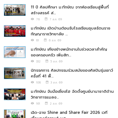
11 ปี ศิลปศึกษา ม.ทักษิณ จากห้องเรียนสู่พื้นที่
สร้างสรรค์ ส่...
76
7 ส.ค. 69
ม.ทักษิณ เปิดบ้านต้อนรับโรงเรียนอุบลรัตนราช
กัญญาราชวิทยาลัย ...
81
6 ส.ค. 69
ม.ทักษิณ เคียงข้างพนักงานในช่วงเวลาสำคัญ
ของครอบครัว เพิ่มสิท...
332
5 ส.ค. 69
นิทรรศการ ศิลปกรรมร่วมสมัยของศิลปินรุ่นเยาว์
ครั้งที่ 41 พื้...
108
3 ส.ค. 69
ม.ทักษิณ จับมือเซี่ยงไฮ จัดตั้งศูนย์นานาชาติด้าน
วิทยาการแมลง...
161
2 ส.ค. 69
เฉิด-ฉาย Shine and Share Fair 2026 เวที