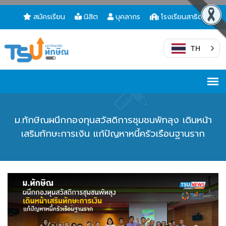
สมัครเรียน
นิสิต
บุคลากร
โรงเรียนสาธิต
TH
ม.ทักษิณผนึกกองทุนสวัสดิการชุมชนพัทลุง เดินหน้า
เสริมทักษะการเงิน แก้ปัญหาหนี้ครัวเรือนฐานราก