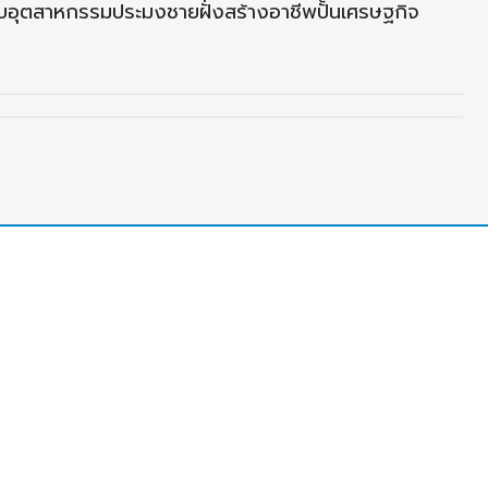
ับอุตสาหกรรมประมงชายฝั่งสร้างอาชีพปั้นเศรษฐกิจ