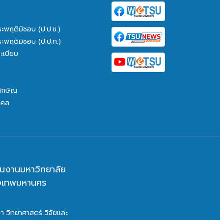
ระพฤติมิชอบ (ป.ป.ช.)
ระพฤติมิชอบ (ป.ป.ท.)
ะเบียบ
ทักษิณ
คคล
นงานมหาวิทยาลัย
ุงเทพมหานคร
า วิทยาศาสตร์ วิจัยและ