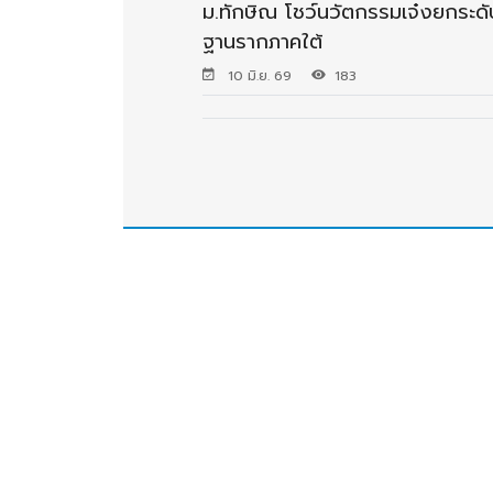
ม.ทักษิณ โชว์นวัตกรรมเจ๋งยกระด
ฐานรากภาคใต้
10 มิ.ย. 69
183