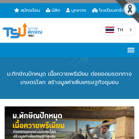
สมัครเรียน
นิสิต
บุคลากร
โรงเรียนสาธิต
TH
ม.ทักษิณปักหมุด เนื้อควายพรีเมียม ต่อยอดมรดกทาง
เกษตรโลก สร้างมูลค่าเพิ่มเศรษฐกิจชุมชน