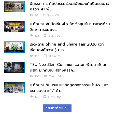
นิทรรศการ ศิลปกรรมร่วมสมัยของศิลปินรุ่นเยาว์
ครั้งที่ 41 พื้...
93
3 ส.ค. 69
ม.ทักษิณ จับมือเซี่ยงไฮ จัดตั้งศูนย์นานาชาติด้าน
วิทยาการแมลง...
154
2 ส.ค. 69
เฉิด-ฉาย Shine and Share Fair 2026 เวที
เชื่อมองค์ความรู้ ม.ท...
158
31 ก.ค. 69
TSU NextGen Communicator พัฒนาทักษะ
นิสิต ม.ทักษิณ สร้างสรรค์...
166
31 ก.ค. 69
ม.ทักษิณ รับประเมินหลักสูตรกิจกรรมบำบัด แห่ง
แรกของภาคใต้ ก้า...
171
31 ก.ค. 69
อ่านข่าวทั้งหมด