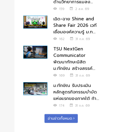
ด้านวิทยาการแมลง...
159
2 ส.ค. 69
เฉิด-ฉาย Shine and
Share Fair 2026 เวที
เชื่อมองค์ความรู้ ม.ท...
162
31 ก.ค. 69
TSU NextGen
Communicator
พัฒนาทักษะนิสิต
ม.ทักษิณ สร้างสรรค์...
169
31 ก.ค. 69
ม.ทักษิณ รับประเมิน
หลักสูตรกิจกรรมบำบัด
แห่งแรกของภาคใต้ ก้า...
174
31 ก.ค. 69
อ่านข่าวทั้งหมด