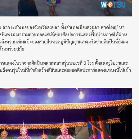
ะ จาก 8 อำเภอของจังหวัดสงขลา ทั้งอำเภอเมืองสงขลา หาดใหญ่ นา
ทิงพระ มาร่วมถ่ายทอดเสน่ห์ของศิลปะการแสดงพื้นบ้านภาคใต้ผ่าน
ึงความเข้มแข็งของสายสืบทอดภูมิปัญญาและเครือข่ายศิลปินที่ยังคง
ังคมร่วมสมัย
การแสดงโนราจากศิลปินหลากหลายรุ่นบนเวที 2 โรง ตั้งแต่ครูโนราและ
ปจนถึงคนรุ่นใหม่ที่กำลังสร้างสีสันและต่อยอดศิลปะการแสดงแขนงนี้ให้เข้า