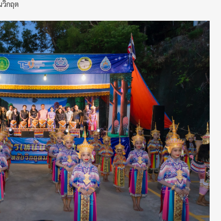
้นวิกฤต