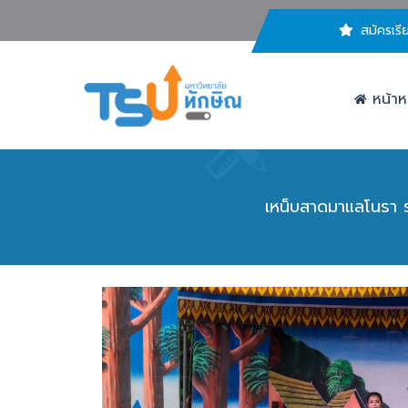
สมัครเรี
หน้าห
เหน็บสาดมาแลโนรา 