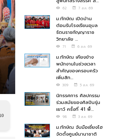
สู่พื้นที่สร้างสรรค์ ส่...
62
7 ส.ค. 69
ม.ทักษิณ เปิดบ้าน
ต้อนรับโรงเรียนอุบล
รัตนราชกัญญาราช
วิทยาลัย ...
71
6 ส.ค. 69
ม.ทักษิณ เคียงข้าง
พนักงานในช่วงเวลา
สำคัญของครอบครัว
เพิ่มสิท...
309
5 ส.ค. 69
นิทรรศการ ศิลปกรรม
ร่วมสมัยของศิลปินรุ่น
เยาว์ ครั้งที่ 41 พื้...
10
98
3 ส.ค. 69
ม.ทักษิณ จับมือเซี่ยงไฮ
จัดตั้งศูนย์นานาชาติ