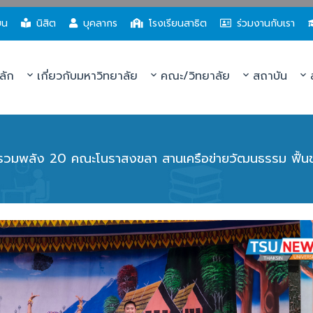
ยน
นิสิต
บุคลากร
โรงเรียนสาธิต
ร่วมงานกับเรา
ลัก
เกี่ยวกับมหาวิทยาลัย
คณะ/วิทยาลัย
สถาบัน
ส
รวมพลัง 20 คณะโนราสงขลา สานเครือข่ายวัฒนธรรม ฟื้นช