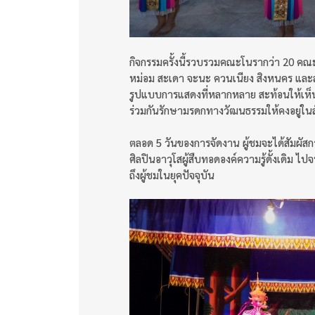
กิจกรรมครั้งนี้รวบรวมคณะโนรากว่า 20 คณ
หม่อม สะเดา จะนะ ควนเนียง สิงหนคร และส
รูปแบบการแสดงที่หลากหลาย สะท้อนให้เห็นถ
ร่วมกันรักษามรดกทางวัฒนธรรมให้คงอยู่ในส
ตลอด 5 วันของการจัดงาน ผู้ชมจะได้สัมผัส
ศิลปินอาวุโสผู้สืบทอดองค์ความรู้ดั้งเดิม ไ
ถึงผู้ชมในยุคปัจจุบัน