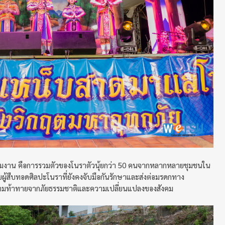
้ร่วมงาน คือการรวมตัวของโนราตัวนุ้ยกว่า 50 คนจากหลากหลายชุมชนใน
่ายผู้สืบทอดศิลปะโนราที่ยังคงจับมือกันรักษาและส่งต่อมรดกทาง
วามท้าทายจากภัยธรรมชาติและความเปลี่ยนแปลงของสังคม