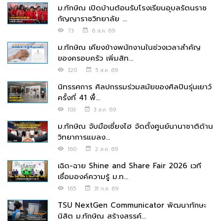
ม.ทักษิณ เปิดบ้านต้อนรับโรงเรียนอุบลรัตนราช
กัญญาราชวิทยาลัย ...
73
6 ส.ค. 69
ม.ทักษิณ เคียงข้างพนักงานในช่วงเวลาสำคัญ
ของครอบครัว เพิ่มสิท...
320
5 ส.ค. 69
นิทรรศการ ศิลปกรรมร่วมสมัยของศิลปินรุ่นเยาว์
ครั้งที่ 41 พื้...
103
3 ส.ค. 69
ม.ทักษิณ จับมือเซี่ยงไฮ จัดตั้งศูนย์นานาชาติด้าน
วิทยาการแมลง...
160
2 ส.ค. 69
เฉิด-ฉาย Shine and Share Fair 2026 เวที
เชื่อมองค์ความรู้ ม.ท...
165
31 ก.ค. 69
TSU NextGen Communicator พัฒนาทักษะ
นิสิต ม.ทักษิณ สร้างสรรค์...