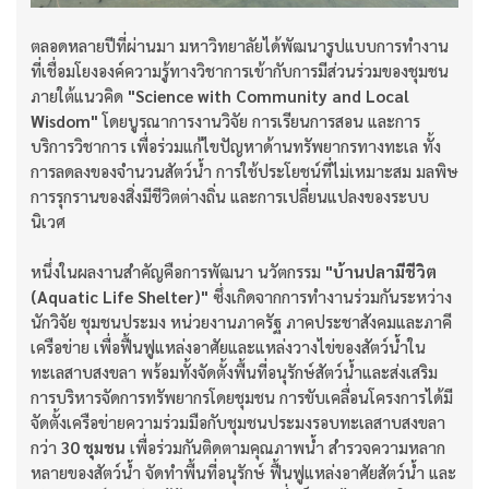
ตลอดหลายปีที่ผ่านมา มหาวิทยาลัยได้พัฒนารูปแบบการทำงาน
ที่เชื่อมโยงองค์ความรู้ทางวิชาการเข้ากับการมีส่วนร่วมของชุมชน
ภายใต้แนวคิด
"Science with Community and Local
Wisdom"
โดยบูรณาการงานวิจัย การเรียนการสอน และการ
บริการวิชาการ เพื่อร่วมแก้ไขปัญหาด้านทรัพยากรทางทะเล ทั้ง
การลดลงของจำนวนสัตว์น้ำ การใช้ประโยชน์ที่ไม่เหมาะสม มลพิษ
การรุกรานของสิ่งมีชีวิตต่างถิ่น และการเปลี่ยนแปลงของระบบ
นิเวศ
หนึ่งในผลงานสำคัญคือการพัฒนา นวัตกรรม
"บ้านปลามีชีวิต
(Aquatic Life Shelter)"
ซึ่งเกิดจากการทำงานร่วมกันระหว่าง
นักวิจัย ชุมชนประมง หน่วยงานภาครัฐ ภาคประชาสังคมและภาคี
เครือข่าย เพื่อฟื้นฟูแหล่งอาศัยและแหล่งวางไข่ของสัตว์น้ำใน
ทะเลสาบสงขลา พร้อมทั้งจัดตั้งพื้นที่อนุรักษ์สัตว์น้ำและส่งเสริม
การบริหารจัดการทรัพยากรโดยชุมชน การขับเคลื่อนโครงการได้มี
จัดตั้งเครือข่ายความร่วมมือกับชุมชนประมงรอบทะเลสาบสงขลา
กว่า
30 ชุมชน
เพื่อร่วมกันติดตามคุณภาพน้ำ สำรวจความหลาก
หลายของสัตว์น้ำ จัดทำพื้นที่อนุรักษ์ ฟื้นฟูแหล่งอาศัยสัตว์น้ำ และ