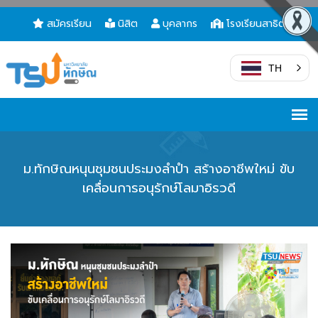
สมัครเรียน
นิสิต
บุคลากร
โรงเรียนสาธิต
TH
ม.ทักษิณหนุนชุมชนประมงลำปำ สร้างอาชีพใหม่ ขับ
เคลื่อนการอนุรักษ์โลมาอิรวดี