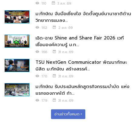
110
3 ส.ค. 69
ม.ทักษิณ จับมือเซี่ยงไฮ จัดตั้งศูนย์นานาชาติด้าน
วิทยาการแมลง...
162
2 ส.ค. 69
เฉิด-ฉาย Shine and Share Fair 2026 เวที
เชื่อมองค์ความรู้ ม.ท...
166
31 ก.ค. 69
TSU NextGen Communicator พัฒนาทักษะ
นิสิต ม.ทักษิณ สร้างสรรค์...
170
31 ก.ค. 69
ม.ทักษิณ รับประเมินหลักสูตรกิจกรรมบำบัด แห่ง
แรกของภาคใต้ ก้า...
179
31 ก.ค. 69
อ่านข่าวทั้งหมด