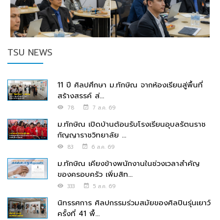
TSU NEWS
11 ปี ศิลปศึกษา ม.ทักษิณ จากห้องเรียนสู่พื้นที่
สร้างสรรค์ ส่...
78
7 ส.ค. 69
ม.ทักษิณ เปิดบ้านต้อนรับโรงเรียนอุบลรัตนราช
กัญญาราชวิทยาลัย ...
83
6 ส.ค. 69
ม.ทักษิณ เคียงข้างพนักงานในช่วงเวลาสำคัญ
ของครอบครัว เพิ่มสิท...
333
5 ส.ค. 69
นิทรรศการ ศิลปกรรมร่วมสมัยของศิลปินรุ่นเยาว์
ครั้งที่ 41 พื้...