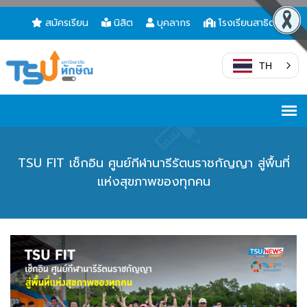
สมัครเรียน
นิสิต
บุคลากร
โรงเรียนสาธิต
TH
TSU FIT เช็กอิน ศูนย์กีฬานารีรัตนราชกัญญา สู่พื้นที่
แห่งสุขภาพของทุกคน