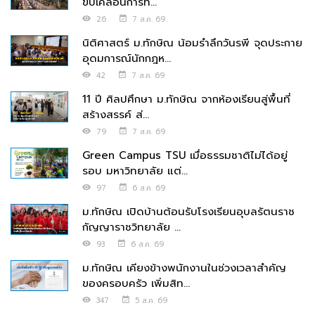
ขับเคลื่อนการท่...
26
7 ส.ค. 69
นิติศาสตร์ ม.ทักษิณ น้อมรำลึกวันรพี จุดประกาย
อุดมการณ์นักกฎห...
42
7 ส.ค. 69
11 ปี ศิลปศึกษา ม.ทักษิณ จากห้องเรียนสู่พื้นที่
สร้างสรรค์ ส่...
79
7 ส.ค. 69
Green Campus TSU เมื่อธรรมชาติไม่ได้อยู่
รอบ มหาวิทยาลัย แต่...
97
6 ส.ค. 69
ม.ทักษิณ เปิดบ้านต้อนรับโรงเรียนอุบลรัตนราช
กัญญาราชวิทยาลัย ...
93
6 ส.ค. 69
ม.ทักษิณ เคียงข้างพนักงานในช่วงเวลาสำคัญ
ของครอบครัว เพิ่มสิท...
347
5 ส.ค. 69