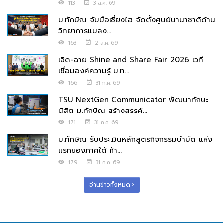
113
3 ส.ค. 69
ม.ทักษิณ จับมือเซี่ยงไฮ จัดตั้งศูนย์นานาชาติด้าน
วิทยาการแมลง...
163
2 ส.ค. 69
เฉิด-ฉาย Shine and Share Fair 2026 เวที
เชื่อมองค์ความรู้ ม.ท...
166
31 ก.ค. 69
TSU NextGen Communicator พัฒนาทักษะ
นิสิต ม.ทักษิณ สร้างสรรค์...
171
31 ก.ค. 69
ม.ทักษิณ รับประเมินหลักสูตรกิจกรรมบำบัด แห่ง
แรกของภาคใต้ ก้า...
179
31 ก.ค. 69
อ่านข่าวทั้งหมด