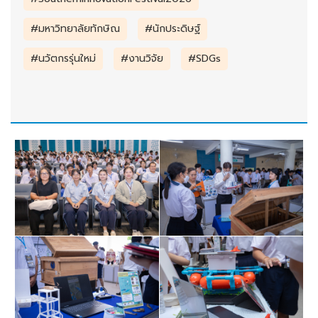
#มหาวิทยาลัยทักษิณ
#นักประดิษฐ์
#นวัตกรรุ่นใหม่
#งานวิจัย
#SDGs