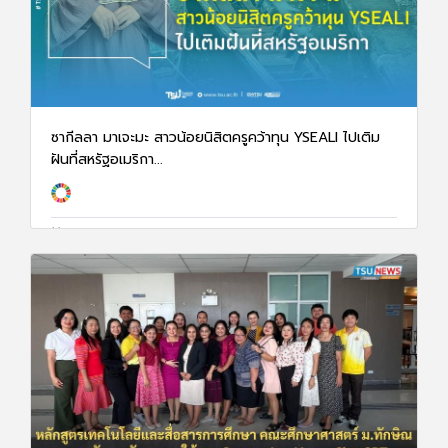
ซากีลลา มาเจะมะ สาวน้อยนิสิตครูคว้าทุน YSEALI ไปเติม
ฝันที่สหรัฐอเมริกา...
28 ม.ค. 68
3254