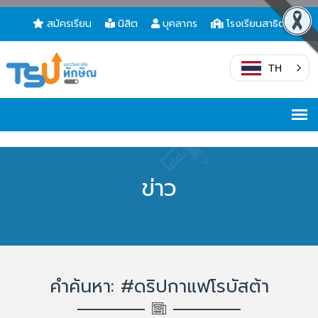
สมัครเรียน
นิสิต
บุคลากร
โรงเรียนสาธิต
TH
ข่าว
คำค้นหา: #ดริปกาแฟโรบัสต้า