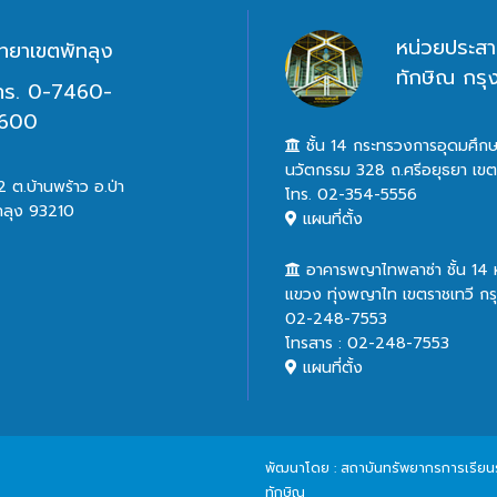
หน่วยประสา
ิทยาเขตพัทลุง
ทักษิณ กร
ทร. 0-7460-
600
ชั้น 14 กระทรวงการอุดมศึกษ
นวัตกรรม 328 ถ.ศรีอยุธยา เข
 ต.บ้านพร้าว อ.ป่า
โทร. 02-354-5556
ทลุง 93210
แผนที่ตั้ง
อาคารพญาไทพลาซ่า ชั้น 14
แขวง ทุ่งพญาไท เขตราชเทวี ก
02-248-7553
โทรสาร : 02-248-7553
แผนที่ตั้ง
พัฒนาโดย : สถาบันทรัพยากรการเรียนรู้
ทักษิณ