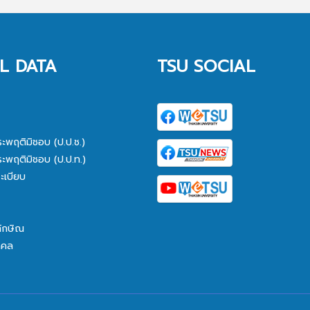
L DATA
TSU SOCIAL
ระพฤติมิชอบ (ป.ป.ช.)
ระพฤติมิชอบ (ป.ป.ท.)
ะเบียบ
ทักษิณ
คคล