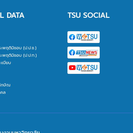
L DATA
TSU SOCIAL
ระพฤติมิชอบ (ป.ป.ช.)
ระพฤติมิชอบ (ป.ป.ท.)
ะเบียบ
ทักษิณ
คคล
นงานมหาวิทยาลัย