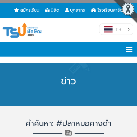
สมัครเรียน
นิสิต
บุคลากร
โรงเรียนสาธิต
TH
ข่าว
คำค้นหา: #ปลาหมอคางดำ