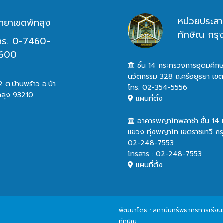
หน่วยประสา
ิทยาเขตพัทลุง
ทักษิณ กร
ทร. 0-7460-
600
ชั้น 14 กระทรวงการอุดมศึกษ
นวัตกรรม 328 ถ.ศรีอยุธยา เข
 ต.บ้านพร้าว อ.ป่า
โทร. 02-354-5556
ทลุง 93210
แผนที่ตั้ง
อาคารพญาไทพลาซ่า ชั้น 14
แขวง ทุ่งพญาไท เขตราชเทวี ก
02-248-7553
โทรสาร : 02-248-7553
แผนที่ตั้ง
พัฒนาโดย : สถาบันทรัพยากรการเรียนรู้
ทักษิณ