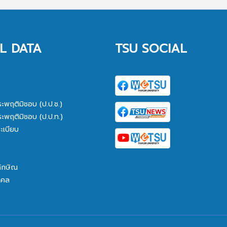
L DATA
TSU SOCIAL
ระพฤติมิชอบ (ป.ป.ช.)
ระพฤติมิชอบ (ป.ป.ท.)
ะเบียบ
ทักษิณ
คคล