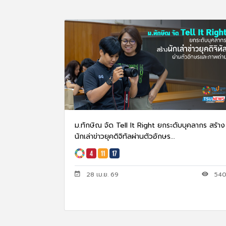
ม.ทักษิณ จัด Tell It Right ยกระดับบุคลากร สร้าง
นักเล่าข่าวยุคดิจิทัลผ่านตัวอักษร...
28 เม.ย. 69
54