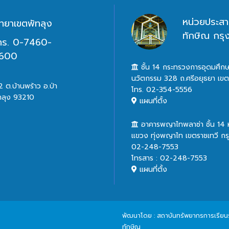
หน่วยประสา
ิทยาเขตพัทลุง
ทักษิณ กร
ทร. 0-7460-
600
ชั้น 14 กระทรวงการอุดมศึกษ
นวัตกรรม 328 ถ.ศรีอยุธยา เข
 ต.บ้านพร้าว อ.ป่า
โทร. 02-354-5556
ทลุง 93210
แผนที่ตั้ง
อาคารพญาไทพลาซ่า ชั้น 14
แขวง ทุ่งพญาไท เขตราชเทวี ก
02-248-7553
โทรสาร : 02-248-7553
แผนที่ตั้ง
พัฒนาโดย : สถาบันทรัพยากรการเรียนรู้
ทักษิณ