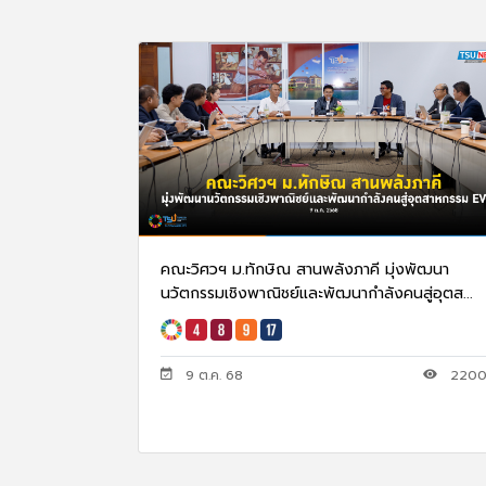
คณะวิศวฯ ม.ทักษิณ สานพลังภาคี มุ่งพัฒนา
นวัตกรรมเชิงพาณิชย์และพัฒนากำลังคนสู่อุตส...
9 ต.ค. 68
220