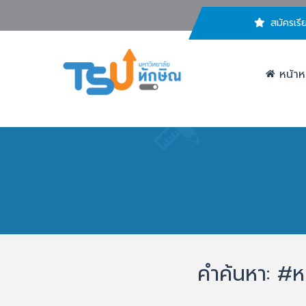
สมัครเรี
หน้าห
คำค้นหา: #ห