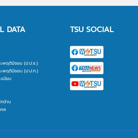
L DATA
TSU SOCIAL
ระพฤติมิชอบ (ป.ป.ช.)
ระพฤติมิชอบ (ป.ป.ท.)
ะเบียบ
ทักษิณ
คคล