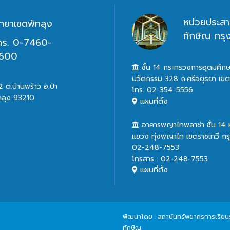
หน่วยประสา
ิทยาเขตพัทลุง
ทักษิณ กร
ทร. 0-7460-
600
ชั้น 14 กระทรวงการอุดมศึกษ
นวัตกรรม 328 ถ.ศรีอยุธยา เข
 ต.บ้านพร้าว อ.ป่า
โทร. 02-354-5556
ทลุง 93210
แผนที่ตั้ง
อาคารพญาไทพลาซ่า ชั้น 14
แขวง ทุ่งพญาไท เขตราชเทวี ก
02-248-7553
โทรสาร : 02-248-7553
แผนที่ตั้ง
พัฒนาโดย : สถาบันทรัพยากรการเรียนรู้
ทักษิณ