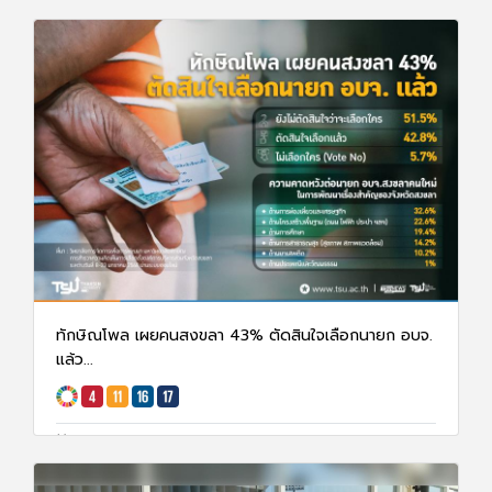
ทักษิณโพล เผยคนสงขลา 43% ตัดสินใจเลือกนายก อบจ.
แล้ว...
28 ม.ค. 68
4744