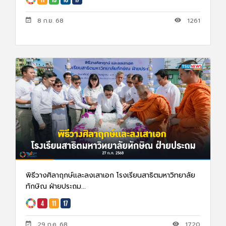
8 ก.ย. 68
1261
พิธีวางศิลาฤกษ์และลงเสาเอก โรงเรียนสาธิตมหาวิทยาลัย
ทักษิณ ฝ่ายประถม...
29 ก.ค. 68
1720