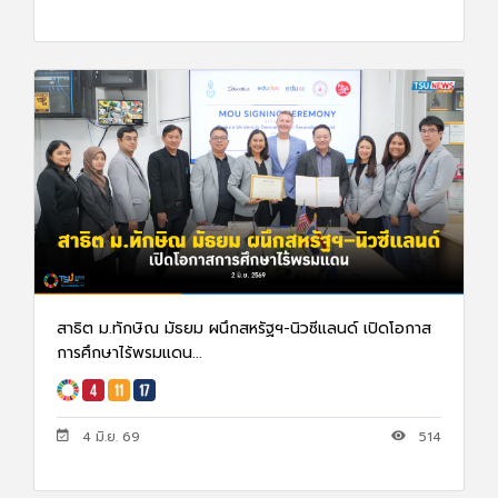
สาธิต ม.ทักษิณ มัธยม ผนึกสหรัฐฯ-นิวซีแลนด์ เปิดโอกาส
การศึกษาไร้พรมแดน...
4 มิ.ย. 69
514