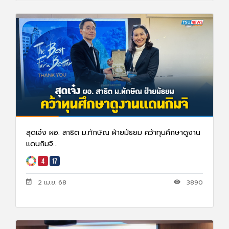
สุดเจ๋ง ผอ. สาธิต ม.ทักษิณ ฝ่ายมัธยม คว้าทุนศึกษาดูงาน
แดนกิมจิ...
2 เม.ย. 68
3890