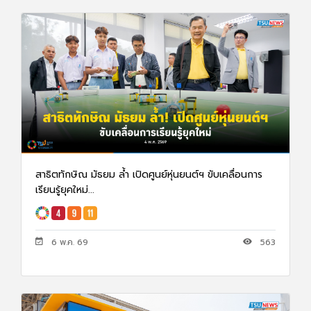
สาธิตทักษิณ มัธยม ล้ำ เปิดศูนย์หุ่นยนต์ฯ ขับเคลื่อนการ
เรียนรู้ยุคใหม่...
6 พ.ค. 69
563