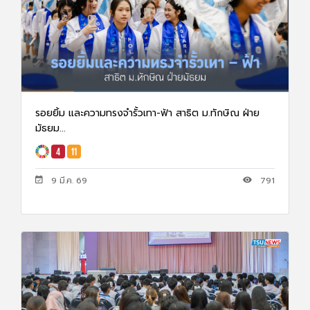
รอยยิ้ม และความทรงจำรั้วเทา-ฟ้า สาธิต ม.ทักษิณ ฝ่าย
มัธยม...
9 มี.ค. 69
791