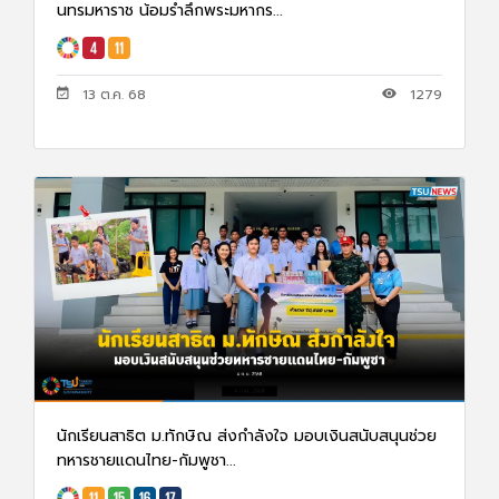
นทรมหาราช น้อมรำลึกพระมหากร...
13 ต.ค. 68
1279
นักเรียนสาธิต ม.ทักษิณ ส่งกำลังใจ มอบเงินสนับสนุนช่วย
ทหารชายแดนไทย-กัมพูชา...