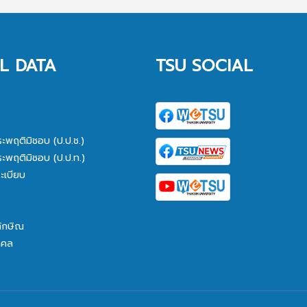
L DATA
TSU SOCIAL
ระพฤติมิชอบ (ป.ป.ช.)
ระพฤติมิชอบ (ป.ป.ท.)
ะเบียบ
ทักษิณ
คคล