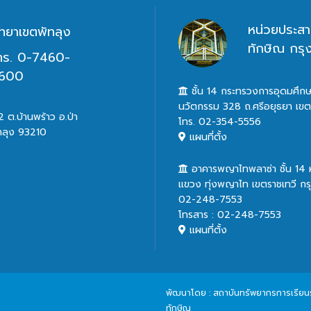
หน่วยประสา
ิทยาเขตพัทลุง
ทักษิณ กร
ทร. 0-7460-
600
ชั้น 14 กระทรวงการอุดมศึกษ
นวัตกรรม 328 ถ.ศรีอยุธยา เข
 ต.บ้านพร้าว อ.ป่า
โทร. 02-354-5556
ทลุง 93210
แผนที่ตั้ง
อาคารพญาไทพลาซ่า ชั้น 14
แขวง ทุ่งพญาไท เขตราชเทวี ก
02-248-7553
โทรสาร : 02-248-7553
แผนที่ตั้ง
พัฒนาโดย : สถาบันทรัพยากรการเรียนรู้
ทักษิณ