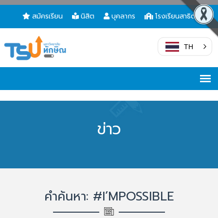
สมัครเรียน
นิสิต
บุคลากร
โรงเรียนสาธิต
TH
ข่าว
คำค้นหา: #I’MPOSSIBLE