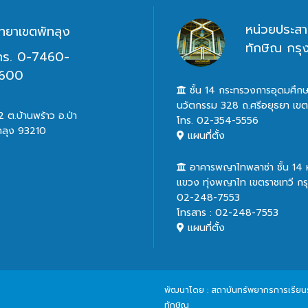
หน่วยประสา
ิทยาเขตพัทลุง
ทักษิณ กร
ทร. 0-7460-
600
ชั้น 14 กระทรวงการอุดมศึกษ
นวัตกรรม 328 ถ.ศรีอยุธยา เข
 ต.บ้านพร้าว อ.ป่า
โทร. 02-354-5556
ทลุง 93210
แผนที่ตั้ง
อาคารพญาไทพลาซ่า ชั้น 14
แขวง ทุ่งพญาไท เขตราชเทวี ก
02-248-7553
โทรสาร : 02-248-7553
แผนที่ตั้ง
พัฒนาโดย : สถาบันทรัพยากรการเรียนรู้
ทักษิณ