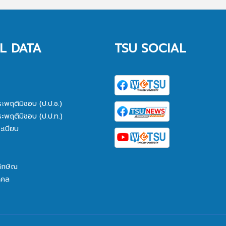
L DATA
TSU SOCIAL
ระพฤติมิชอบ (ป.ป.ช.)
ระพฤติมิชอบ (ป.ป.ท.)
ะเบียบ
ทักษิณ
คคล