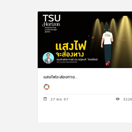
แสงไฟจะส่องทาง...
27 พ.ย. 67
322