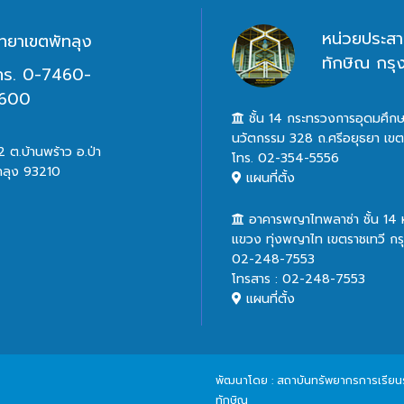
หน่วยประสา
ิทยาเขตพัทลุง
ทักษิณ กร
ทร. 0-7460-
600
ชั้น 14 กระทรวงการอุดมศึกษ
นวัตกรรม 328 ถ.ศรีอยุธยา เข
 ต.บ้านพร้าว อ.ป่า
โทร. 02-354-5556
ทลุง 93210
แผนที่ตั้ง
อาคารพญาไทพลาซ่า ชั้น 14
แขวง ทุ่งพญาไท เขตราชเทวี ก
02-248-7553
โทรสาร : 02-248-7553
แผนที่ตั้ง
พัฒนาโดย : สถาบันทรัพยากรการเรียนรู้
ทักษิณ