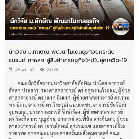
นักวิจัย ม.ทักษิณ พัฒนาโมเดลธุรกิจยกระดับ
แบรนด์ กาหลง สู่สินค้าเศรษฐกิจใหม่ในยุคโควิด-19
25 พ.ย. 67
24325
คณะนักวิจัยจากมหาวิทยาลัยทักษิณ นำโดย อาจารย์
ลัดดา ประสาร, รองศาสตราจารย์ ดร.จตุพร แก้วอ่อน, ผู้ช่วย
ศาสตราจารย์ ดร.นเรศ ฉิมเรศ, ผู้ช่วยศาสตราจารย์ ดร.รวม
พร นิคม, อาจารย์ ดร.วีระวุฒิ แนบเพชร, อาจารย์ชัยวัฒน์
จุมพลกุล, นางสาวอมาวสี รักษ์เรือง, ผู้ช่วยศาสตราจารย์
ดร.ก้องกิดากร บุญช่วย, อาจารย์ ดร.พินิจ ดวงจินดา, ผู้ช่วย
ศาสตราจารย์ ดร.เยาวลักษณ์ สุวรรณแข และอาจารย์ธีระ
ราชาพล จากคณะมนุษยศาสตร์และสังคมศาสตร์ คณะ