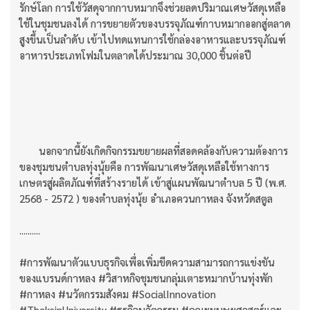
รักษ์โลก การใช้วัสดุจากกาบหมากจึงช่วยลดปริมาณเศษวัสดุเหลือ
ใช้ในชุมชนลงได้ การขยายตัวของบรรจุภัณฑ์กาบหมากออกสู่ตลาด
สูงขึ้นเป็นลำดับ เข้าไปทดแทนการใช้กล่องอาหารและบรรจุภัณฑ์
อาหารประเภทโฟมในตลาดได้ประมาณ 30,000 ชิ้นต่อปี
นอกจากนี้ยังเกิดกิจกรรมขยายผลที่สอดคล้องกับความต้องการ
ของชุมชนตำบลทุ่งนุ้ยคือ การพัฒนาเศษวัสดุเหลือใช้ทางการ
เกษตรสู่ผลิตภัณฑ์ที่สร้างรายได้ เข้าสู่แผนพัฒนาตำบล 5 ปี (พ.ศ.
2568 - 2572 ) ของตำบลทุ่งนุ้ย อำเภอควนกาหลง จังหวัดสตูล
..........
#การพัฒนาตัวแบบธุรกิจเพื่อเพิ่มขีดความสามารถการแข่งขัน
ของแบรนด์กาหลง #วิสาหกิจชุมชนกลุ่มเตาะหมากบ้านทุ่งพัก
#กาหลง #นวัตกรรมสังคม #SocialInnovation
#ThaksinUniversity #ธุรกิจนวัตกรรม #คณะมนุษยศาสตร์และ