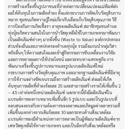
การสร้างเครื่องขึ้นรูปภาชนะที่ง่ายต่อการเปลี่ยนแปลงแม่พิมพ์ส่ง
ผลให้ต้นทุนในการผลิตต่ำลง ตั้งแต่กระบวนการตัดเก็บวัตถุดิบกาบ
หมาก ชุมชนเกิดความรู้ใหม่เกี่ยวกับเลือกเก็บวัตถุดิบคุณภาพ วิธี
การป้องกันการเกิดเชื้อรา อายุของผลิตภัณฑ์ สมาชิกชุมชนตำบล
ทุ่งนุ้ยเกิดความสนใจในการนำวัสดุเหลือใช้ในการเกษตรมาพัฒนา
เป็นผลิตภัณฑ์ต่างๆ มากยิ่งขึ้น (Waste to Value) องค์กรปกครอง
ส่วนท้องถิ่นและภาคปกครองตำบลทุ่งนุ้ย รวมถึงแกนนำกลุ่มวิสา
หกิจอื่นๆ ให้ความสนใจและเข้าสู่กิจกรรมการขับเคลื่อนงานวิจัย
และการขยายผลการใช้ประโยชน์ ผลกระทบทางเศรษฐกิจ การ
พัฒนาเครื่องขึ้นรูปกาบหมากและรูปแบบผลิตภัณฑ์ใหม่
กระบวนการสร้างวัตถุดิบคุณภาพ และมาตรฐานผลิตภัณฑ์ที่มีอายุ
การใช้งานอย่างชัดเจนรวมถึงการสร้างผลิตภัณฑ์ ส่งผลให้เกิด
ต้นทุนการผลิตที่ต่ำลงร้อยละ 25 และสามารถสร้างรายได้เพิ่มขึ้น 2
– 4.5 เท่าต่อหนึ่งหน่วยผลิตภัณฑ์ นอกจากนี้ยังมีผลิตภัณฑ์ใน
แบรนด์กาหลงกาบหมากเพิ่มขึ้นอีก 5 รูปแบบ และเป็นรูปแบบที่
ตอบสนองตรงกับความต้องการของตลาดและเกิดมูลค่าตลาดรวมที่
เพิ่มขึ้นแตกต่างจากเดิมร้อยละ 30 ผลกระทบด้านสิ่งแวดล้อม
แบรนด์กาหลงมีตำแหน่งทางการตลาดเป็นผู้พัฒนาผลิตภัณฑ์จาก
เศษวัสดุเหลือใช้ทางการเกษตร และเป็นมิตรกับสิ่งแวดล้อมหรือ