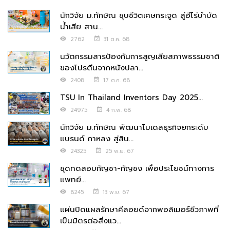
นักวิจัย ม.ทักษิณ ชุบชีวิตเศษกระจูด สู่ฮีโร่บำบัด
น้ำเสีย สาน...
2762
31 ต.ค. 68
นวัตกรรมสารป้องกันการสูญเสียสภาพธรรมชาติ
ของโปรตีนจากหนังปลา...
2408
17 ต.ค. 68
TSU In Thailand Inventors Day 2025...
24975
4 ก.พ. 68
นักวิจัย ม.ทักษิณ พัฒนาโมเดลธุรกิจยกระดับ
แบรนด์ กาหลง สู่สิน...
24325
25 พ.ย. 67
ชุดทดสอบกัญชา-กัญชง เพื่อประโยชน์ทางการ
แพทย์...
8245
13 พ.ย. 67
แผ่นปิดแผลรักษาคีลอยด์จากพอลิเมอร์ชีวภาพที่
เป็นมิตรต่อสิ่งแว...