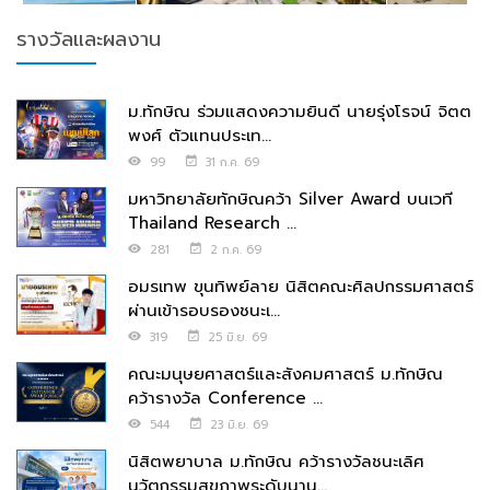
รางวัลและผลงาน
ม.ทักษิณ ร่วมแสดงความยินดี นายรุ่งโรจน์ จิตต
พงศ์ ตัวแทนประเท...
99
31 ก.ค. 69
มหาวิทยาลัยทักษิณคว้า Silver Award บนเวที
Thailand Research ...
281
2 ก.ค. 69
อมรเทพ ขุนทิพย์ลาย นิสิตคณะศิลปกรรมศาสตร์
ผ่านเข้ารอบรองชนะเ...
319
25 มิ.ย. 69
คณะมนุษยศาสตร์และสังคมศาสตร์ ม.ทักษิณ
คว้ารางวัล Conference ...
544
23 มิ.ย. 69
นิสิตพยาบาล ม.ทักษิณ คว้ารางวัลชนะเลิศ
นวัตกรรมสุขภาพระดับนาน...