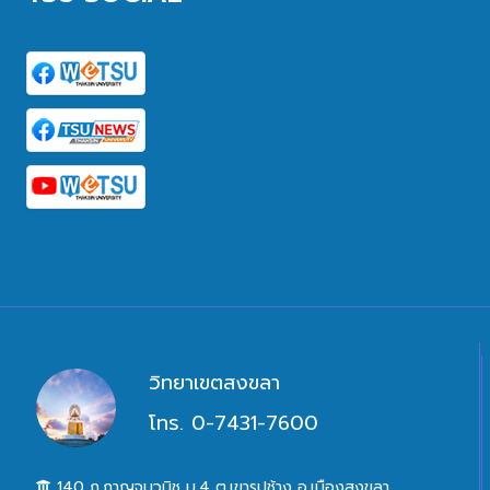
วิทยาเขตสงขลา
โทร. 0-7431-7600
140 ถ.กาญจนวนิช ม.4 ต.เขารูปช้าง อ.เมืองสงขลา