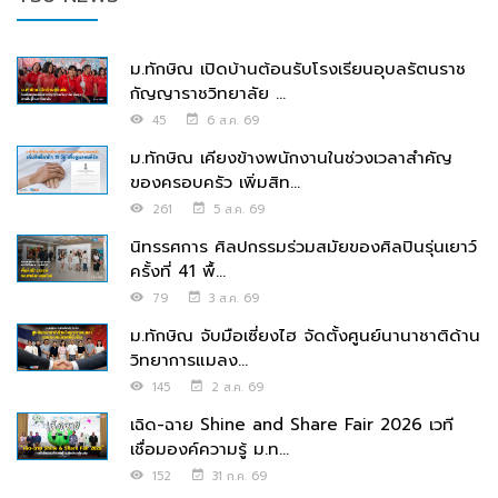
ม.ทักษิณ เปิดบ้านต้อนรับโรงเรียนอุบลรัตนราช
กัญญาราชวิทยาลัย ...
45
6 ส.ค. 69
ม.ทักษิณ เคียงข้างพนักงานในช่วงเวลาสำคัญ
ของครอบครัว เพิ่มสิท...
261
5 ส.ค. 69
นิทรรศการ ศิลปกรรมร่วมสมัยของศิลปินรุ่นเยาว์
ครั้งที่ 41 พื้...
79
3 ส.ค. 69
ม.ทักษิณ จับมือเซี่ยงไฮ จัดตั้งศูนย์นานาชาติด้าน
วิทยาการแมลง...
145
2 ส.ค. 69
เฉิด-ฉาย Shine and Share Fair 2026 เวที
เชื่อมองค์ความรู้ ม.ท...
152
31 ก.ค. 69