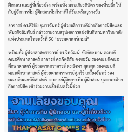
ฝึกสอน และผู้ที่เกี่ยวข้อง พร้อมทั้ง มอบเกียรติบัตร ของที่ระลึก ให้
กับผู้จัดการทีม ผู้ฝึกสอนทีมกีฬาที่ได้รับเหรียญรางวัล
อาจารย์ ดร.ศิริชัย กุมารจันทร์ ผู้ช่วยอธิการบดีฝ่ายกิจการนิสิตและ
พันธกิจสัมพันธ์ กล่าวรายงานสรุปผลการแข่งขันกีฬามหาวิทยาลัย
แห่งประเทศไทยครั้งที่ 50 “ธรรมศาสตร์เกมส์”
พร้อมทั้ง ผู้ช่วยศาสตราจารย์ ดร.วิทวัฒน์ ขัตติยะมาน คณบดี
คณะศึกษาศาสตร์ อาจารย์ ดร.กิตติธัช คงชะวัน รองคณบดีคณะ
ศึกษาศาสตร์ ผู้ช่วยศาสตราจารย์ ดร.สิงหา ตุลยกุล รองคณบดี
คณะศึกษาศาสตร์ ผู้ช่วยศาสตราจารย์ศุภวีร์ เกลี้ยงจันทร์ รอง
คณบดีคณะนิติศาสตร์ อาจารย์ผู้จัดการทีม ผู้ฝึกสอน บุคลากรฝ่าย
กิจการนิสิต เข้าร่วมงานเลี้ยงในครั้งนี้ด้วย