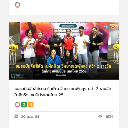
26 พ.ค. 68
1357
ชมรมปันจักสีลัต ม.ทักษิณ วิทยาเขตพัทลุง คว้า 2 รางวัล
ในศึกชิงแชมป์ประเทศไทย 25...
30 เม.ย. 68
1854