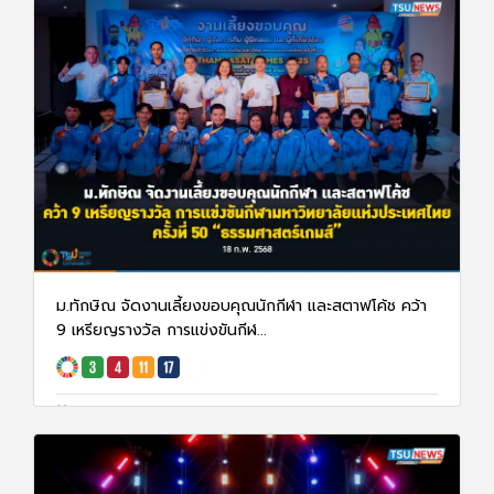
ม.ทักษิณ จัดงานเลี้ยงขอบคุณนักกีฬา และสตาฟโค้ช คว้า
9 เหรียญรางวัล การแข่งขันกีฬ...
20 ก.พ. 68
1547