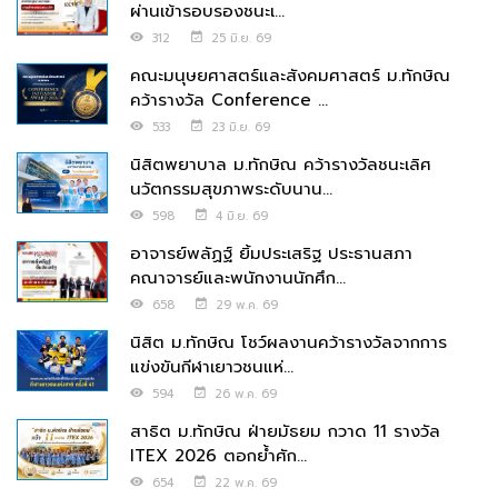
ผ่านเข้ารอบรองชนะเ...
312
25 มิ.ย. 69
คณะมนุษยศาสตร์และสังคมศาสตร์ ม.ทักษิณ
คว้ารางวัล Conference ...
533
23 มิ.ย. 69
นิสิตพยาบาล ม.ทักษิณ คว้ารางวัลชนะเลิศ
นวัตกรรมสุขภาพระดับนาน...
598
4 มิ.ย. 69
อาจารย์พลัฏฐ์ ยิ้มประเสริฐ ประธานสภา
คณาจารย์และพนักงานนักศึก...
658
29 พ.ค. 69
นิสิต ม.ทักษิณ โชว์ผลงานคว้ารางวัลจากการ
แข่งขันกีฬาเยาวชนแห่...
594
26 พ.ค. 69
สาธิต ม.ทักษิณ ฝ่ายมัธยม กวาด 11 รางวัล
ITEX 2026 ตอกย้ำศัก...
654
22 พ.ค. 69