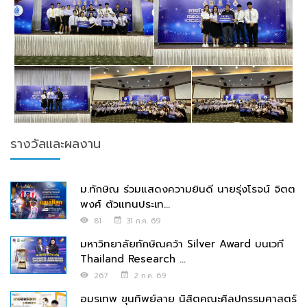
รางวัลและผลงาน
ม.ทักษิณ ร่วมแสดงความยินดี นายรุ่งโรจน์ จิตต
พงศ์ ตัวแทนประเท...
81
31 ก.ค. 69
มหาวิทยาลัยทักษิณคว้า Silver Award บนเวที
Thailand Research ...
267
2 ก.ค. 69
อมรเทพ ขุนทิพย์ลาย นิสิตคณะศิลปกรรมศาสตร์