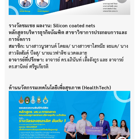
รางวัลชมเชย ผลงาน: Silicon coated nets
หลักสูตรบริหารธุรกิจบัณฑิต สาขาวิชาการประกอบการและ
การจัดการ
สมาชิก:
นางสาวนูรฮานด์ โดฆอ/ นางสาวซาไฮหม๊ะ อะแด/ นาง
สาวอิลฮัมด์ บือสุ/ นายแวฟาอิซ แวดอเลาะ
อาจารย์ที่ปรึกษา:
อาจารย์ ดร.อภินันท์ เอื้ออังกูร และ อาจารย์
ดร.สานิตย์ ศรีชูเกียรติ
ด้านนวัตกรรมเทคโนโลยีเพื่อสุขภาพ (HealthTech)