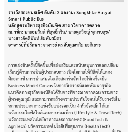
รางวัลรองชนะเลิศ อันดับ 2 ผลงาน: Songkhla-Hatyai
Smart Public Bus
หลักสูตรบริหารธุรกิจบัณฑิต สาขาวิชาการตลาด
สมาชิก:
นายธนวันต์ พิสุทธิ์กวิน/ นายศุภวิชญ์ พุกพบสุข/
นางสาวจิตตินันท์ สัมพันธมิตร
อาจารย์ที่ปรึกษา:
อาจารย์ ดร.อับดุลฮากิม มะดีเยาะ
การแข่งขันครั้งนี้จัดขึ้นเพื่อส่งเสริมและสนับสนุนการแลกเปลี่ยน
เรียนรู้ด้านการเป็นผู้ประกอบการ เปิดโอกาสให้นิสิตได้แสดง
ศักยภาพในการนำเสนอไอเดียสตาร์ทอัพ โดยใช้เครื่องมือ
Business Model Canvas ในการวิเคราะห์และพัฒนาธุรกิจ
แนวคิดทางธุรกิจของนิสิตได้รับการพิจารณาจากคณะกรรมการ
ผู้ทรงคุณวุฒิ และสามารถสร้างความประทับใจจนได้รับรางวัลใน
หลายประเภท การแข่งขันแบ่งออกเป็น 4 หัวข้อหลัก ได้แก่
นวัตกรรมไลฟ์สไตล์และการท่องเที่ยว (Lifestyle & TravelTech)
นวัตกรรมเทคโนโลยีอาหารและการเกษตร (FoodTech &
AgriTech) นวัตกรรมเทคโนโลยีเพื่อสุขภาพ (HealthTech)