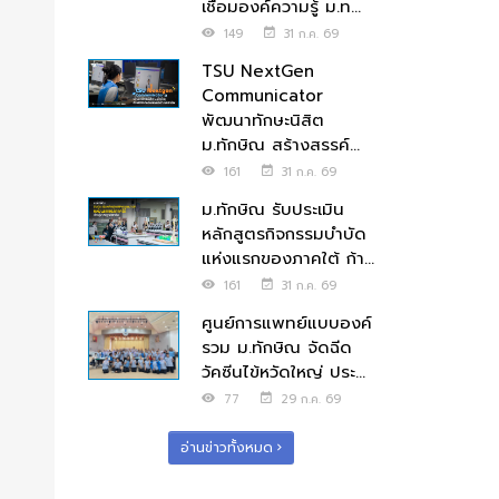
เชื่อมองค์ความรู้ ม.ท...
149
31 ก.ค. 69
TSU NextGen
Communicator
พัฒนาทักษะนิสิต
ม.ทักษิณ สร้างสรรค์...
161
31 ก.ค. 69
ม.ทักษิณ รับประเมิน
หลักสูตรกิจกรรมบำบัด
แห่งแรกของภาคใต้ ก้า...
161
31 ก.ค. 69
ศูนย์การแพทย์แบบองค์
รวม ม.ทักษิณ จัดฉีด
วัคซีนไข้หวัดใหญ่ ประ...
77
29 ก.ค. 69
อ่านข่าวทั้งหมด