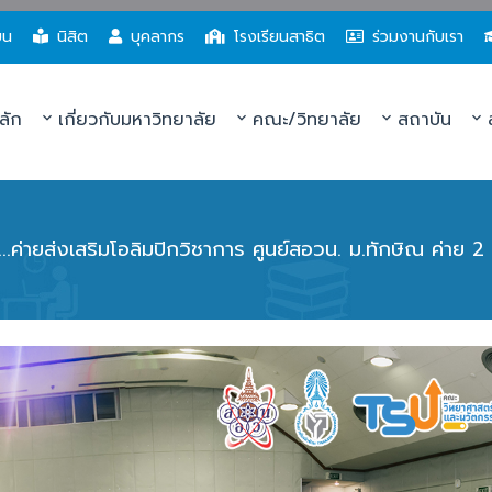
ยน
นิสิต
บุคลากร
โรงเรียนสาธิต
ร่วมงานกับเรา
ลัก
เกี่ยวกับมหาวิทยาลัย
คณะ/วิทยาลัย
สถาบัน
ส
ว...ค่ายส่งเสริมโอลิมปิกวิชาการ ศูนย์สอวน. ม.ทักษิณ ค่าย 2 ร