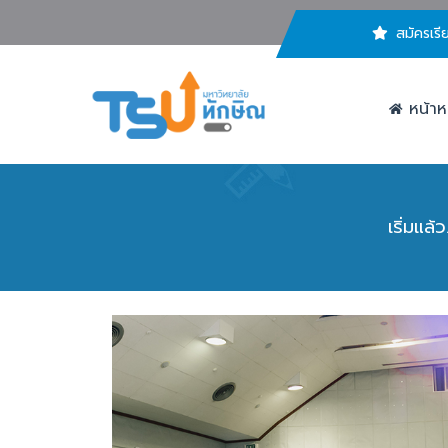
สมัครเรี
หน้าห
เริ่มแล้