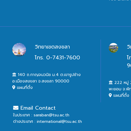
วิทยาเขตสงขลา
ว
โทร. 0-7431-7600
โ
9
140 ถ.กาญจนวนิช ม.4 ต.เขารูปช้าง
อ.เมืองสงขลา จ.สงขลา 90000
222 หมู่ 2
แผนที่ตั้ง
พะยอม จ.พั
แผนที่ตั้ง
Email Contact
ในประเทศ : saraban@tsu.ac.th
ต่างประเทศ : international@tsu.ac.th