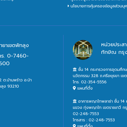
นโยบายการคุ้มครองข้อมูลส่วนบุ
หน่วยประสา
ิทยาเขตพัทลุง
ทักษิณ กร
ทร. 0-7460-
600
ชั้น 14 กระทรวงการอุดมศึกษ
นวัตกรรม 328 ถ.ศรีอยุธยา เข
 ต.บ้านพร้าว อ.ป่า
โทร. 02-354-5556
ทลุง 93210
แผนที่ตั้ง
อาคารพญาไทพลาซ่า ชั้น 14
แขวง ทุ่งพญาไท เขตราชเทวี ก
02-248-7553
โทรสาร : 02-248-7553
แผนที่ตั้ง