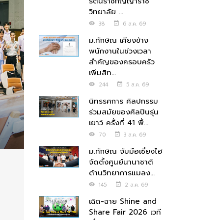
รัตนราชกัญญาราช
วิทยาลัย ...
38
6 ส.ค. 69
ม.ทักษิณ เคียงข้าง
พนักงานในช่วงเวลา
สำคัญของครอบครัว
เพิ่มสิท...
244
5 ส.ค. 69
นิทรรศการ ศิลปกรรม
ร่วมสมัยของศิลปินรุ่น
เยาว์ ครั้งที่ 41 พื้...
70
3 ส.ค. 69
ม.ทักษิณ จับมือเซี่ยงไฮ
จัดตั้งศูนย์นานาชาติ
ด้านวิทยาการแมลง...
145
2 ส.ค. 69
เฉิด-ฉาย Shine and
Share Fair 2026 เวที