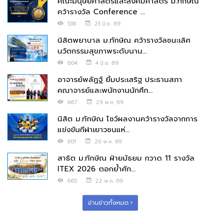
คณะมนุษยศาสตร์และสังคมศาสตร์ ม.ทักษิณ
คว้ารางวัล Conference ...
538
23 มิ.ย. 69
นิสิตพยาบาล ม.ทักษิณ คว้ารางวัลชนะเลิศ
นวัตกรรมสุขภาพระดับนาน...
604
4 มิ.ย. 69
อาจารย์พลัฏฐ์ ยิ้มประเสริฐ ประธานสภา
คณาจารย์และพนักงานนักศึก...
667
29 พ.ค. 69
นิสิต ม.ทักษิณ โชว์ผลงานคว้ารางวัลจากการ
แข่งขันกีฬาเยาวชนแห่...
601
26 พ.ค. 69
สาธิต ม.ทักษิณ ฝ่ายมัธยม กวาด 11 รางวัล
ITEX 2026 ตอกย้ำศัก...
665
22 พ.ค. 69
อ่านข่าวทั้งหมด