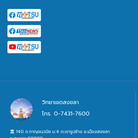
วิทยาเขตสงขลา
โทร. 0-7431-7600
140 ถ.กาญจนวนิช ม.4 ต.เขารูปช้าง อ.เมืองสงขลา