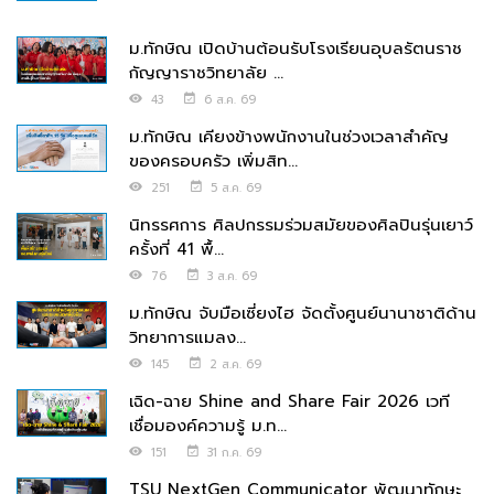
ม.ทักษิณ เปิดบ้านต้อนรับโรงเรียนอุบลรัตนราช
กัญญาราชวิทยาลัย ...
43
6 ส.ค. 69
ม.ทักษิณ เคียงข้างพนักงานในช่วงเวลาสำคัญ
ของครอบครัว เพิ่มสิท...
251
5 ส.ค. 69
นิทรรศการ ศิลปกรรมร่วมสมัยของศิลปินรุ่นเยาว์
ครั้งที่ 41 พื้...
76
3 ส.ค. 69
ม.ทักษิณ จับมือเซี่ยงไฮ จัดตั้งศูนย์นานาชาติด้าน
วิทยาการแมลง...
145
2 ส.ค. 69
เฉิด-ฉาย Shine and Share Fair 2026 เวที
เชื่อมองค์ความรู้ ม.ท...
151
31 ก.ค. 69
TSU NextGen Communicator พัฒนาทักษะ