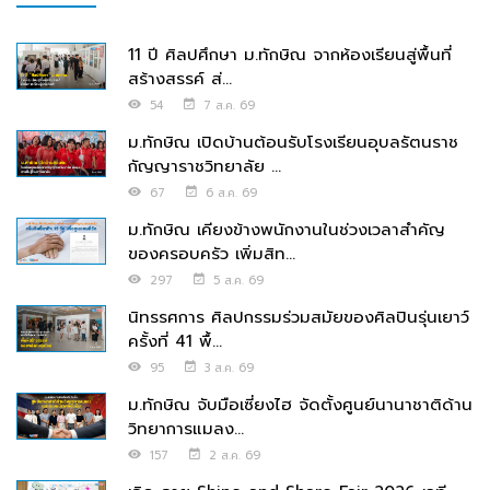
11 ปี ศิลปศึกษา ม.ทักษิณ จากห้องเรียนสู่พื้นที่
สร้างสรรค์ ส่...
54
7 ส.ค. 69
ม.ทักษิณ เปิดบ้านต้อนรับโรงเรียนอุบลรัตนราช
กัญญาราชวิทยาลัย ...
67
6 ส.ค. 69
ม.ทักษิณ เคียงข้างพนักงานในช่วงเวลาสำคัญ
ของครอบครัว เพิ่มสิท...
297
5 ส.ค. 69
นิทรรศการ ศิลปกรรมร่วมสมัยของศิลปินรุ่นเยาว์
ครั้งที่ 41 พื้...
95
3 ส.ค. 69
ม.ทักษิณ จับมือเซี่ยงไฮ จัดตั้งศูนย์นานาชาติด้าน
วิทยาการแมลง...
157
2 ส.ค. 69