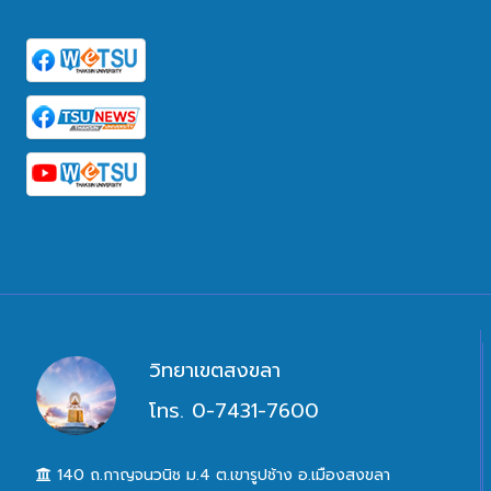
วิทยาเขตสงขลา
โทร. 0-7431-7600
140 ถ.กาญจนวนิช ม.4 ต.เขารูปช้าง อ.เมืองสงขลา