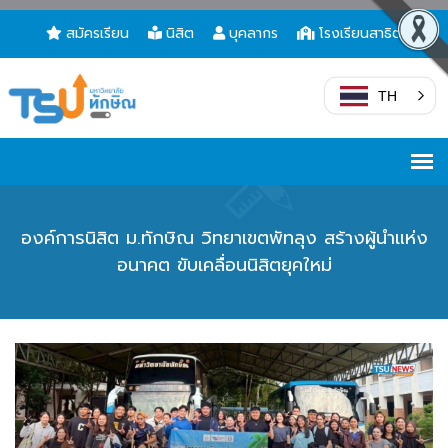
สมัครเรียน
นิสิต
บุคลากร
โรงเรียนสาธิต
TH
องค์การนิสิต ม.ทักษิณ วิทยาเขตพัทลุง สร้างผู้นำแห่ง
อนาคต ขับเคลื่อนนิสิตยุคใหม่