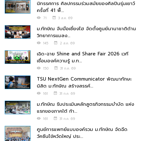
นิทรรศการ ศิลปกรรมร่วมสมัยของศิลปินรุ่นเยาว์
ครั้งที่ 41 พื้...
71
3 ส.ค. 69
ม.ทักษิณ จับมือเซี่ยงไฮ จัดตั้งศูนย์นานาชาติด้าน
วิทยาการแมลง...
145
2 ส.ค. 69
เฉิด-ฉาย Shine and Share Fair 2026 เวที
เชื่อมองค์ความรู้ ม.ท...
150
31 ก.ค. 69
TSU NextGen Communicator พัฒนาทักษะ
นิสิต ม.ทักษิณ สร้างสรรค์...
161
31 ก.ค. 69
ม.ทักษิณ รับประเมินหลักสูตรกิจกรรมบำบัด แห่ง
แรกของภาคใต้ ก้า...
161
31 ก.ค. 69
ศูนย์การแพทย์แบบองค์รวม ม.ทักษิณ จัดฉีด
วัคซีนไข้หวัดใหญ่ ประ...