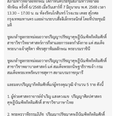
สภามหาวิทยาลัยทักษิณ ได้กำหนดประชุมสภามหาวิทยาลัย
ทักษิณ ครั้งที่ 6/2568 เมื่อวันเสาร์ที่ 7 มิถุนายน พ.ศ. 2568 เวลา
13.30 – 17.00 น. ณ ห้องรัตนโกสินทร์ โรงเเรม เดอะ สุโกศล
กรุงเทพมหานคร เเละผ่านระบบสื่ออิเล็กทรอนิกส์ โดยที่ประชุมมี
มติ
ทูลเกล้าทูลกระหม่อมถวายปริญญาปรัชญาดุษฎีบัณฑิตกิตติมศักดิ์
สาขาวิชาวิทยาศาสตร์การกีฬาและการออกกำลังกาย แด่ สมเด็จ
พระนางเจ้าสุทิดา พัชรสุธาพิมลลักษณ พระบรมราชินี
ทูลเกล้าทูลกระหม่อมถวายปริญญาปรัชญาดุษฎีบัณฑิตกิตติมศักดิ์
สาขาวิชาพยาบาลศาสตร์ แด่ สมเด็จพระกนิษฐาธิราชเจ้า กรม
สมเด็จพระเทพรัตนราชสุดาฯ สยามบรมราชกุมารี
และมอบปริญญากิตติมศักดิ์แก่ผู้ทรงคุณวุฒิ จำนวน 5 ราย ดังนี้
1. ผู้ช่วยศาสตราจารย์จำเริญ แสงดวงแข ปริญญาศิลปศาสตร
ดุษฎีบัณฑิตกิตติมศักดิ์ สาขาวิชาภาษาไทย
2. พระครูวาทีธรรมภิภัช ปริญญาปรัชญาดุษฎีบัณฑิตกิตติมศักดิ์