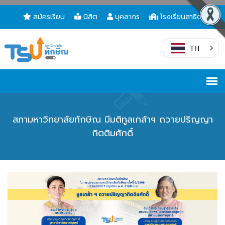
สมัครเรียน
นิสิต
บุคลากร
โรงเรียนสาธิต
TH
สภามหาวิทยาลัยทักษิณ มีมติทูลเกล้าฯ ถวายปริญญา
กิตติมศักดิ์